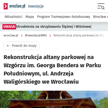
Serwis informacyjny wroclaw.pl podserwis: #InwestycjeWRO 
Menu
Aktualności
Mapa
Program Tramwajowo-Autobusowy
Wrocław 
UWAGA!
Utrudnienia na skrzyżowaniu Ślężnej i Wiśniowej
wroclaw.pl
#InwestycjeWRO
Powrót do mapy
Rekonstrukcja altany parkowej na
Wzgórzu im. Georga Bendera w Parku
Południowym, ul. Andrzeja
Waligórskiego we Wrocławiu
Kliknij, aby powiększyć