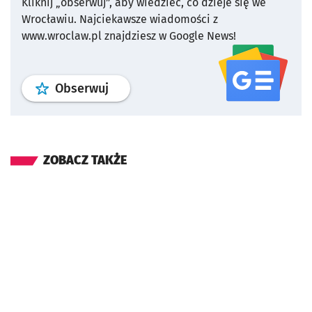
Kliknij „obserwuj”, aby wiedzieć, co dzieje się we
Wrocławiu.
Najciekawsze wiadomości z
www.wroclaw.pl znajdziesz w Google News!
profil
google news
serwisu wroclaw
Obserwuj
ZOBACZ TAKŻE