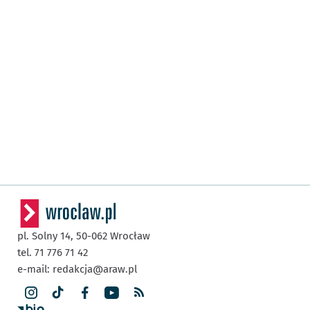
pl. Solny 14,
50-062
Wrocław
tel. 71 776 71 42
e-mail:
redakcja@araw.pl