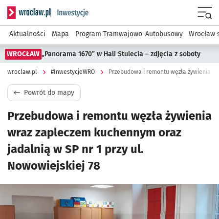
Serwis informacyjny wroclaw.pl podserwis: #InwestycjeWRO 
Menu
Aktualności
Mapa
Program Tramwajowo-Autobusowy
Wrocław 
WROCŁAW
„Panorama 1670” w Hali Stulecia – zdjęcia z soboty
wroclaw.pl
#InwestycjeWRO
Powrót do mapy
Przebudowa i remontu węzła żywienia
wraz zapleczem kuchennym oraz
jadalnią w SP nr 1 przy ul.
Nowowiejskiej 78
Kliknij, aby powiększyć