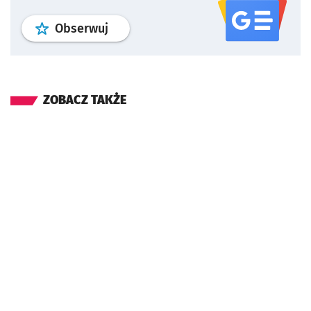
profil
google news
serwisu wroclaw
Obserwuj
ZOBACZ TAKŻE