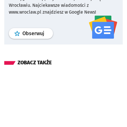
Wrocławiu.
Najciekawsze wiadomości z
www.wroclaw.pl znajdziesz w Google News!
profil
google news
serwisu wroclaw
Obserwuj
ZOBACZ TAKŻE