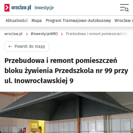
Serwis informacyjny wroclaw.pl podserwis: #InwestycjeWRO 
Menu
Aktualności
Mapa
Program Tramwajowo-Autobusowy
Wrocław 
wroclaw.pl
#InwestycjeWRO
Powrót do mapy
Przebudowa i remont pomieszczeń
bloku żywienia Przedszkola nr 99 przy
ul. Inowrocławskiej 9
Kliknij, aby powiększyć