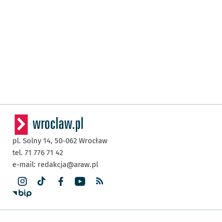
pl. Solny 14,
50-062
Wrocław
tel. 71 776 71 42
e-mail:
redakcja@araw.pl