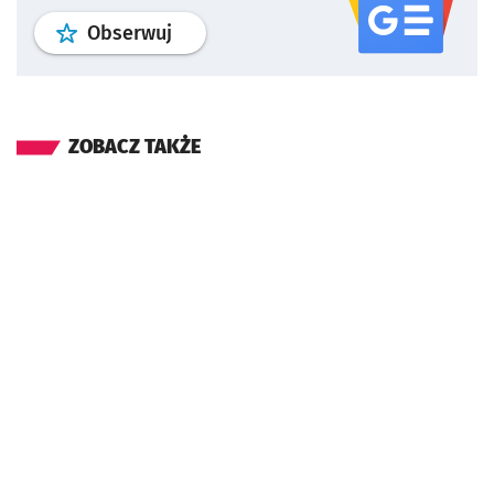
profil
google news
serwisu wroclaw
Obserwuj
ZOBACZ TAKŻE