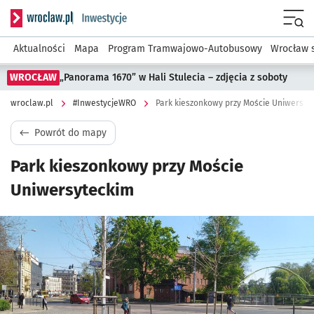
Serwis informacyjny wroclaw.pl podserwis: #InwestycjeWRO 
Menu
Aktualności
Mapa
Program Tramwajowo-Autobusowy
Wrocław 
WROCŁAW
„Panorama 1670” w Hali Stulecia – zdjęcia z soboty
wroclaw.pl
#InwestycjeWRO
Park kieszonkowy przy Moście Uniwersyt
Powrót do mapy
Park kieszonkowy przy Moście
Uniwersyteckim
Kliknij, aby powiększyć