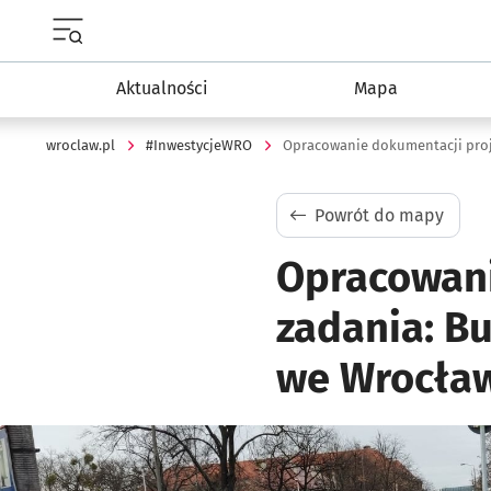
Menu główne portalu wroclaw.pl
Aktualności
Mapa
wroclaw.pl
#InwestycjeWRO
Powrót do mapy
Opracowani
zadania: B
we Wrocła
Kliknij, aby powiększyć