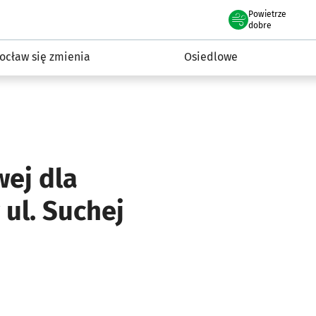
Powietrze
we Wrocławiu
InwestycjeWRO - miejskie inwestycje 2019-2032
dobre
ocław się zmienia
Osiedlowe
ej dla
ul. Suchej