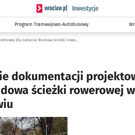
Serwis informacyjny wroclaw.pl podserwis: #
Program Tramwajowo-Autobusowy
Wr
Opracowanie dokumentacji projektowej dla zadania: Budowa ścieżki rowerowej w ul. Suchej we Wrocławiu
e dokumentacji projektow
udowa ścieżki rowerowej w 
wiu