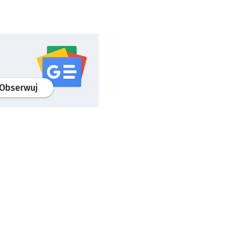
profil
google news
serwisu wroclaw.pl
Obserwuj