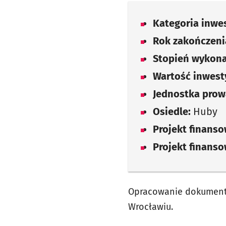
Kategoria inwes
Rok zakończenia
Stopień wykona
Wartość inwesty
Jednostka prow
Osiedle:
Huby
Projekt finans
Projekt finans
Opracowanie dokumentac
Wrocławiu.