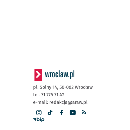
pl. Solny 14,
50-062
Wrocław
tel. 71 776 71 42
e-mail:
redakcja@araw.pl