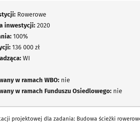
tycji:
Rowerowe
 inwestycji:
2020
nia:
100%
cji:
136 000 zł
adząca:
WI
owany w ramach WBO:
nie
owany w ramach Funduszu Osiedlowego:
nie
ji projektowej dla zadania: Budowa ścieżki rowerowe