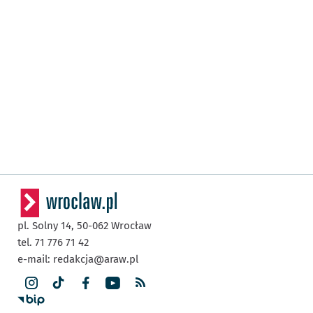
pl. Solny 14,
50-062
Wrocław
tel. 71 776 71 42
e-mail:
redakcja@araw.pl