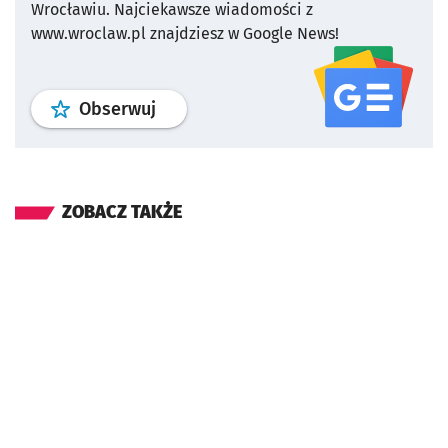
Wrocławiu.
Najciekawsze wiadomości z
www.wroclaw.pl znajdziesz w Google News!
profil
google news
serwisu wroclaw
Obserwuj
ZOBACZ TAKŻE