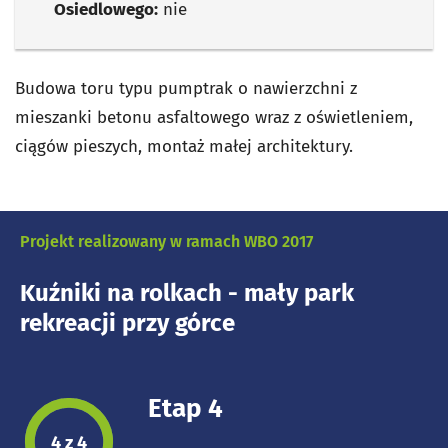
Osiedlowego:
nie
Budowa toru typu pumptrak o nawierzchni z
mieszanki betonu asfaltowego wraz z oświetleniem,
ciągów pieszych, montaż małej architektury.
Projekt realizowany w ramach WBO 2017
Kuźniki na rolkach - mały park
rekreacji przy górce
Etap 4
Etap projektu:
4 z 4