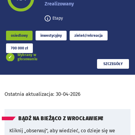
Zrealizowany
Etapy
osiedlowy
inwestycyjny
zieleń/rekreacja
700 000 zł
Wybrany w
głosowaniu
PRZECZYTAJ
SZCZEGÓŁY
Ostatnia aktualizacja:
30-04-2026
BĄDŹ NA BIEŻĄCO Z WROCŁAWIEM!
Kliknij „obserwuj”, aby wiedzieć, co dzieje się we