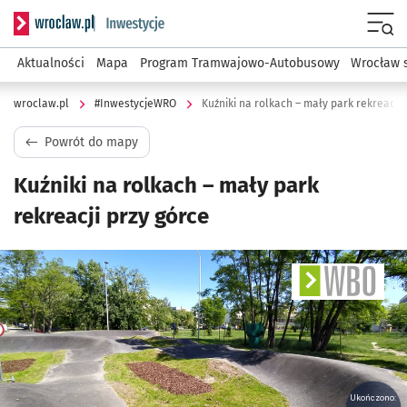
Serwis informacyjny wroclaw.pl podserwis: #InwestycjeWRO 
Menu
Aktualności
Mapa
Program Tramwajowo-Autobusowy
Wrocław 
wroclaw.pl
#InwestycjeWRO
Kuźniki na rolkach – mały park rekreacji 
Powrót do mapy
Kuźniki na rolkach – mały park
rekreacji przy górce
Ukończono: