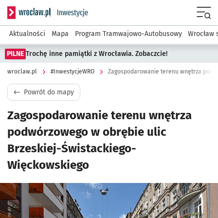
Serwis informacyjny wroclaw.pl podserwis: #InwestycjeWRO 
Menu
Aktualności
Mapa
Program Tramwajowo-Autobusowy
Wrocław 
PILNE
Trochę inne pamiątki z Wrocławia. Zobaczcie!
wroclaw.pl
#InwestycjeWRO
Powrót do mapy
Zagospodarowanie terenu wnętrza
podwórzowego w obrębie ulic
Brzeskiej-Świstackiego-
Więckowskiego
Kliknij, aby powiększyć