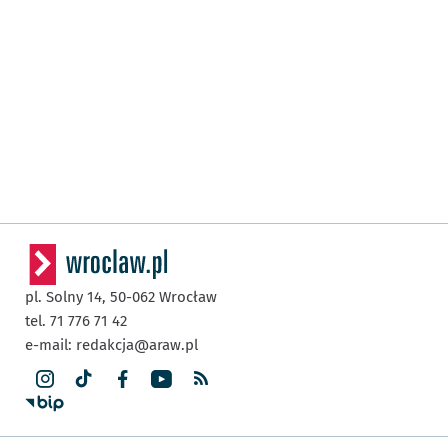
pl. Solny 14,
50-062
Wrocław
tel. 71 776 71 42
e-mail:
redakcja@araw.pl