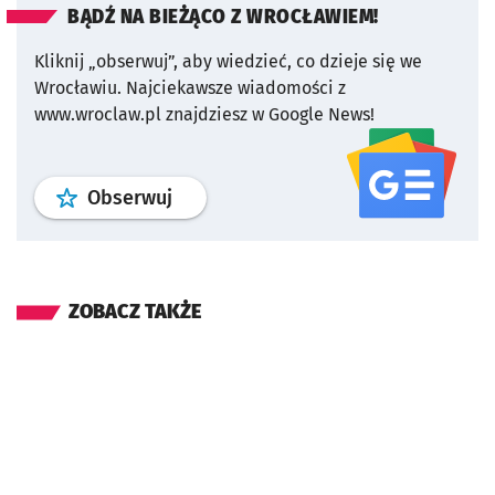
BĄDŹ NA BIEŻĄCO Z WROCŁAWIEM!
Kliknij „obserwuj”, aby wiedzieć, co dzieje się we
Wrocławiu.
Najciekawsze wiadomości z
www.wroclaw.pl znajdziesz w Google News!
profil
google news
serwisu wroclaw
Obserwuj
ZOBACZ TAKŻE