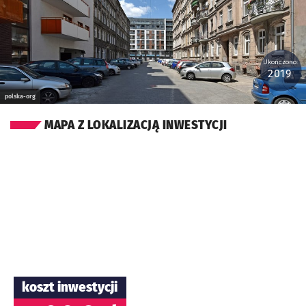
Ukończono:
2019
polska-org
MAPA Z LOKALIZACJĄ INWESTYCJI
koszt inwestycji