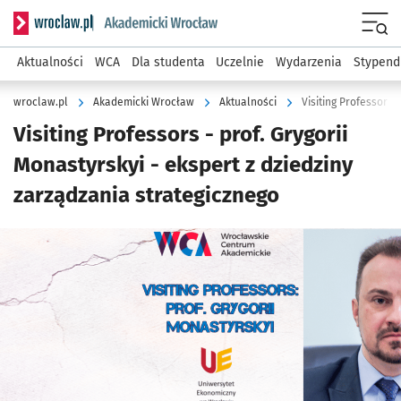
Serwis informacyjny wroclaw.pl podserwis: Akademicki Wro
Men
Aktualności
WCA
Dla studenta
Uczelnie
Wydarzenia
Stypend
wroclaw.pl
Akademicki Wrocław
Aktualności
Visiting Professors - prof. Grygorii
Monastyrskyi - ekspert z dziedziny
zarządzania strategicznego
Kliknij, aby powiększyć