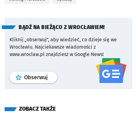
BĄDŹ NA BIEŻĄCO Z WROCŁAWIEM!
Kliknij „obserwuj”, aby wiedzieć, co dzieje się we
Wrocławiu.
Najciekawsze wiadomości z
www.wroclaw.pl znajdziesz w Google News!
profil
google news
serwisu wroclaw
Obserwuj
ZOBACZ TAKŻE