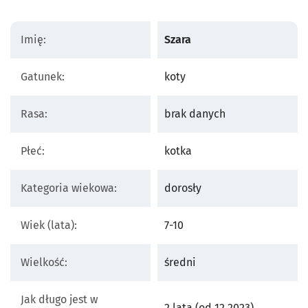
Imię:
Szara
Gatunek:
koty
Rasa:
brak danych
Płeć:
kotka
Kategoria wiekowa:
dorosły
Wiek (lata):
7-10
Wielkość:
średni
Jak długo jest w
2 lata (od 12.2023)