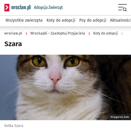
Serwis informacyjny wroclaw.pl podserwis: WrocŁapki – Zaa
Menu
Wszystkie zwierzęta
Koty do adopcji
Psy do adopcji
Aktualnośc
wroclaw.pl
WrocŁapki – Zaadoptuj Przyjaciela
Koty do adopcji
Sz
Szara
Kliknij, aby powiększyć
Przygarnij kota
Kotka Szara