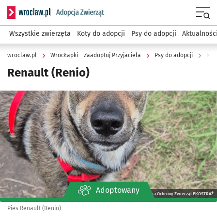
Serwis informacyjny wroclaw.pl podserwis: WrocŁapki – Zaa
Menu
Wszystkie zwierzęta
Koty do adopcji
Psy do adopcji
Aktualnośc
wroclaw.pl
WrocŁapki – Zaadoptuj Przyjaciela
Psy do adopcji
Ren
Renault (Renio)
Kliknij, aby powiększyć
Adoptowany
Stowarzyszenia Ochrony Zwierząt EKOSTRAŻ
Pies Renault (Renio)