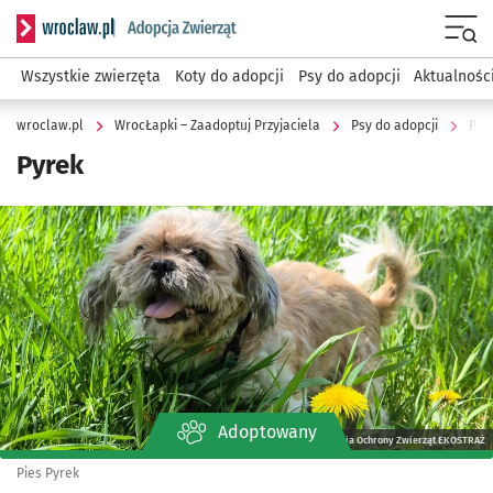
Serwis informacyjny wroclaw.pl podserwis: WrocŁapki – Zaa
Menu
Wszystkie zwierzęta
Koty do adopcji
Psy do adopcji
Aktualnośc
wroclaw.pl
WrocŁapki – Zaadoptuj Przyjaciela
Psy do adopcji
Pyr
Pyrek
Kliknij, aby powiększyć
Adoptowany
Stowarzyszenia Ochrony Zwierząt EKOSTRAŻ
Pies Pyrek