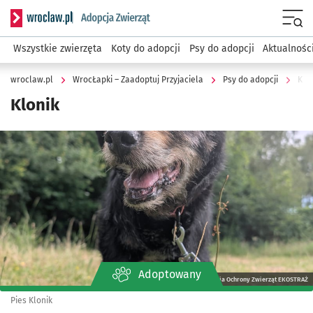
Serwis informacyjny wroclaw.pl podserwis: WrocŁapki – Zaa
Menu
Wszystkie zwierzęta
Koty do adopcji
Psy do adopcji
Aktualnośc
wroclaw.pl
WrocŁapki – Zaadoptuj Przyjaciela
Psy do adopcji
Klo
Klonik
Kliknij, aby powiększyć
Adoptowany
Stowarzyszenia Ochrony Zwierząt EKOSTRAŻ
Pies Klonik