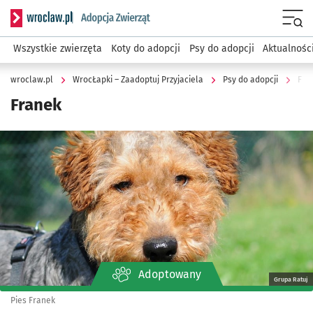
Serwis informacyjny wroclaw.pl podserwis: WrocŁapki – Zaa
Menu
Wszystkie zwierzęta
Koty do adopcji
Psy do adopcji
Aktualnośc
wroclaw.pl
WrocŁapki – Zaadoptuj Przyjaciela
Psy do adopcji
Fra
Franek
Kliknij, aby powiększyć
Adoptowany
Grupa Ratuj
Pies Franek