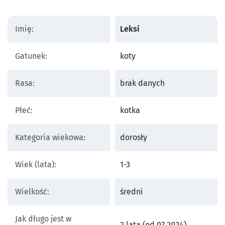
Imię:
Leksi
Gatunek:
koty
Rasa:
brak danych
Płeć:
kotka
Kategoria wiekowa:
dorosły
Wiek (lata):
1-3
Wielkość:
średni
Jak długo jest w
2 lata (od 07.2024)