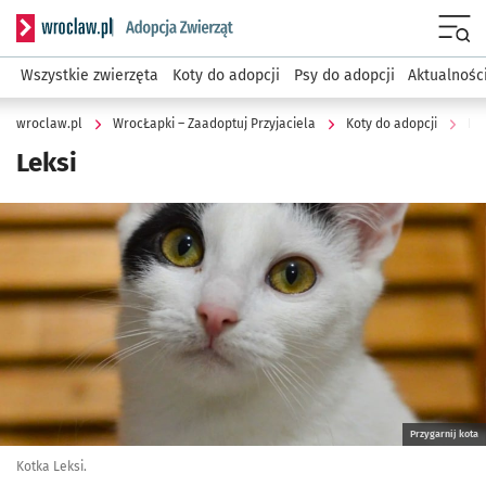
Serwis informacyjny wroclaw.pl podserwis: WrocŁapki – Zaa
Menu
Wszystkie zwierzęta
Koty do adopcji
Psy do adopcji
Aktualnośc
wroclaw.pl
WrocŁapki – Zaadoptuj Przyjaciela
Koty do adopcji
Lek
Leksi
Kliknij, aby powiększyć
Przygarnij kota
Kotka Leksi.