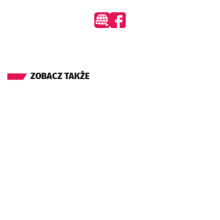
- otworzy się w nowej karcie
- otworzy się w nowej karcie
ZOBACZ TAKŻE