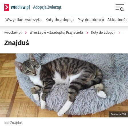
Serwis informacyjny wroclaw.pl podserwis: WrocŁapki – Zaa
Menu
Wszystkie zwierzęta
Koty do adopcji
Psy do adopcji
Aktualnośc
wroclaw.pl
WrocŁapki – Zaadoptuj Przyjaciela
Koty do adopcji
Zn
Znajduś
Kliknij, aby powiększyć
Fundacja FOP
Kot Znajduś