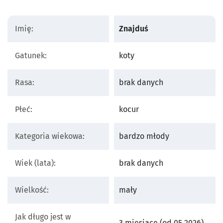
Imię:
Znajduś
Gatunek:
koty
Rasa:
brak danych
Płeć:
kocur
Kategoria wiekowa:
bardzo młody
Wiek (lata):
brak danych
Wielkość:
mały
Jak długo jest w
3 miesiące (od 05.2026)