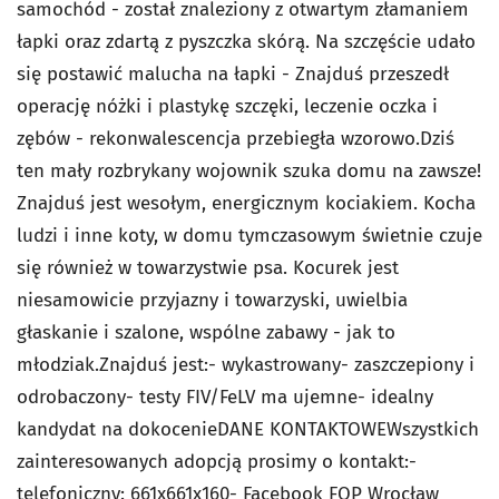
samochód - został znaleziony z otwartym złamaniem
łapki oraz zdartą z pyszczka skórą. Na szczęście udało
się postawić malucha na łapki - Znajduś przeszedł
operację nóżki i plastykę szczęki, leczenie oczka i
zębów - rekonwalescencja przebiegła wzorowo.Dziś
ten mały rozbrykany wojownik szuka domu na zawsze!
Znajduś jest wesołym, energicznym kociakiem. Kocha
ludzi i inne koty, w domu tymczasowym świetnie czuje
się również w towarzystwie psa. Kocurek jest
niesamowicie przyjazny i towarzyski, uwielbia
głaskanie i szalone, wspólne zabawy - jak to
młodziak.Znajduś jest:- wykastrowany- zaszczepiony i
odrobaczony- testy FIV/FeLV ma ujemne- idealny
kandydat na dokocenieDANE KONTAKTOWEWszystkich
zainteresowanych adopcją prosimy o kontakt:-
telefoniczny: 661x661x160- Facebook FOP Wrocław