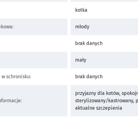
kotka
ekowa:
młody
brak danych
mały
t w schronisku:
brak danych
przyjazny dla kotów, spokojn
formacje:
sterylizowany/kastrowany, 
aktualne szczepienia