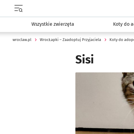
Menu główne portalu wroclaw.pl
Wszystkie zwierzęta
Koty do a
wroclaw.pl
WrocŁapki – Zaadoptuj Przyjaciela
Koty do adopc
Sisi
Kliknij, aby powiększyć