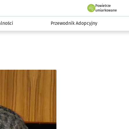
Powietrze
we Wrocławiu
Łapki – Zaadoptuj Przyjaciela
umiarkowane
alności
Przewodnik Adopcyjny