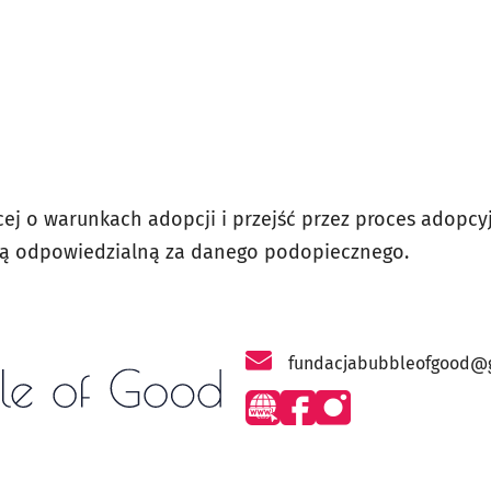
ej o warunkach adopcji i przejść przez proces adopcyj
ją odpowiedzialną za danego podopiecznego.
fundacjabubbleofgood@
- otworzy się w nowej karci
- otworzy się w nowej k
- otworzy się w now