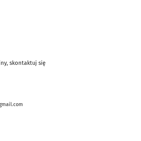
ny, skontaktuj się
gmail.com
e
arcie
ej karcie