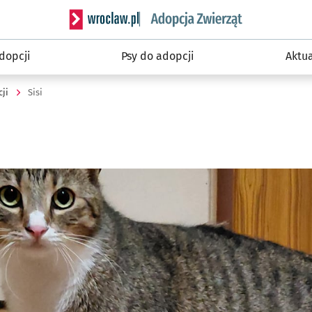
Serwis informacyjny wroclaw.pl podserwis: Wroc
dopcji
Psy do adopcji
Aktu
ji
Sisi