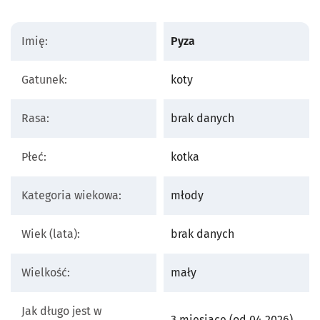
Imię:
Pyza
Gatunek:
koty
Rasa:
brak danych
Płeć:
kotka
Kategoria wiekowa:
młody
Wiek (lata):
brak danych
Wielkość:
mały
Jak długo jest w
3 miesiące (od 04.2026)