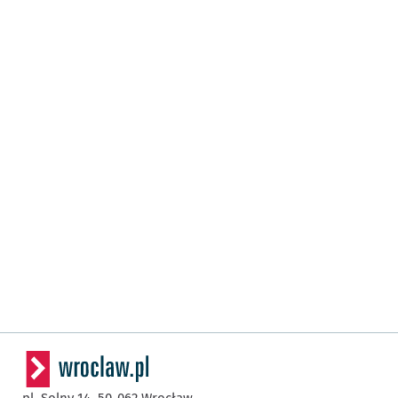
pl. Solny 14,
50-062
Wrocław