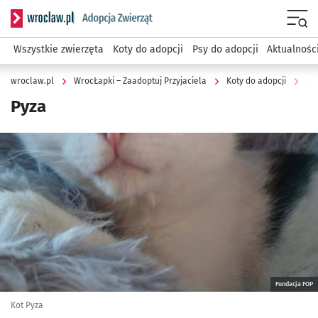
Serwis informacyjny wroclaw.pl podserwis: WrocŁapki – Zaa
Menu
Wszystkie zwierzęta
Koty do adopcji
Psy do adopcji
Aktualnośc
wroclaw.pl
WrocŁapki – Zaadoptuj Przyjaciela
Koty do adopcji
Py
Pyza
Kliknij, aby powiększyć
Fundacja FOP
Kot Pyza