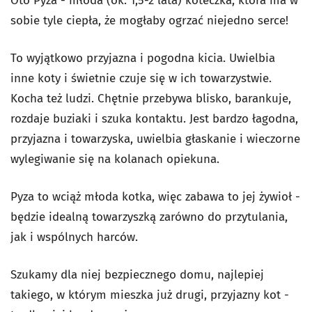
Oto Pyza - młoda (ok. 1,5-2 lata) koteczka, która ma w
sobie tyle ciepła, że mogłaby ogrzać niejedno serce!
To wyjątkowo przyjazna i pogodna kicia. Uwielbia
inne koty i świetnie czuje się w ich towarzystwie.
Kocha też ludzi. Chętnie przebywa blisko, barankuje,
rozdaje buziaki i szuka kontaktu. Jest bardzo łagodna,
przyjazna i towarzyska, uwielbia głaskanie i wieczorne
wylegiwanie się na kolanach opiekuna.
Pyza to wciąż młoda kotka, więc zabawa to jej żywioł -
będzie idealną towarzyszką zarówno do przytulania,
jak i wspólnych harców.
Szukamy dla niej bezpiecznego domu, najlepiej
takiego, w którym mieszka już drugi, przyjazny kot -