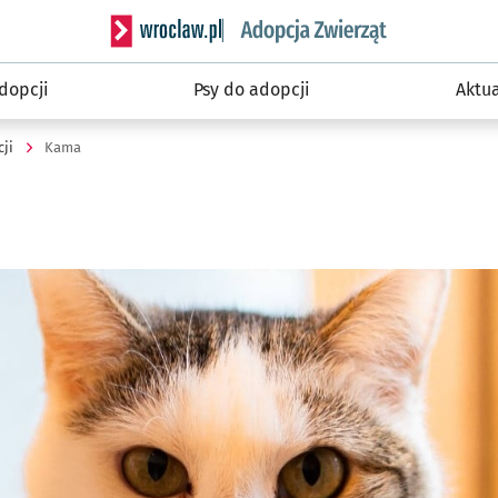
Serwis informacyjny wroclaw.pl podserwis: Wroc
dopcji
Psy do adopcji
Aktu
ji
Kama