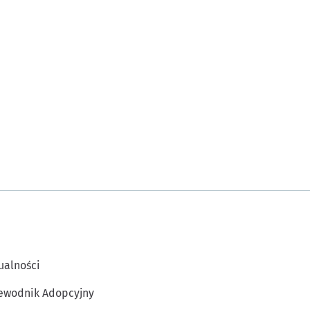
e
arcie
ej karcie
ualności
ewodnik Adopcyjny