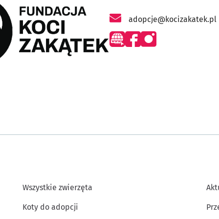
adopcje@kocizakatek.pl
- otworzy się w nowej karci
- otworzy się w nowej k
- otworzy się w now
w nowej karcie
Wszystkie zwierzęta
Akt
Koty do adopcji
Prz