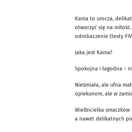
Kama to urocza, delika
otworzyć się na miłość. 
odrobaczenie (testy FI
Jaka jest Kama?
Spokojna i łagodna – n
Nieśmiała, ale ufna mał
opiekunom, ale w zami
Wielbicielka smaczków 
a nawet delikatnych pi