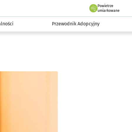
Powietrze
we Wrocławiu
Łapki – Zaadoptuj Przyjaciela
umiarkowane
alności
Przewodnik Adopcyjny