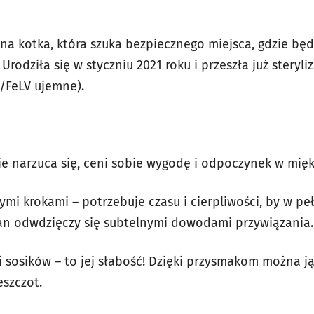
tna kotka, która szuka bezpiecznego miejsca, gdzie bę
Urodziła się w styczniu 2021 roku i przeszła już steryli
V/FeLV ujemne).
ie narzuca się, ceni sobie wygodę i odpoczynek w mięk
ymi krokami – potrzebuje czasu i cierpliwości, by w p
an odwdzięczy się subtelnymi dowodami przywiązania.
i sosików – to jej słabość! Dzięki przysmakom można j
eszczot.