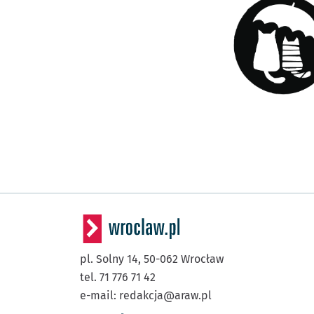
- otworzy się 
pl. Solny 14,
50-062
Wrocław
tel. 71 776 71 42
e-mail:
redakcja@araw.pl