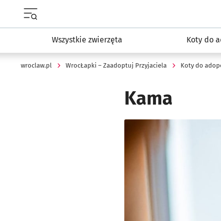
Menu główne portalu wroclaw.pl
Wszystkie zwierzęta
Koty do a
wroclaw.pl
WrocŁapki – Zaadoptuj Przyjaciela
Koty do adopc
Kama
Kliknij, aby powiększyć