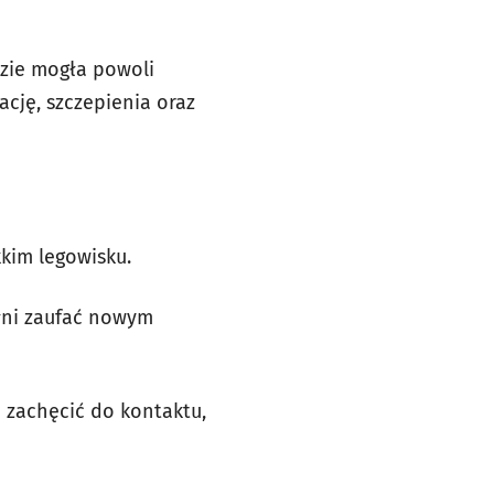
dzie mogła powoli
zację, szczepienia oraz
kim legowisku.
ełni zaufać nowym
ą zachęcić do kontaktu,