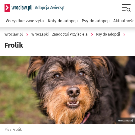
Serwis informacyjny wroclaw.pl podserwis: WrocŁapki – Zaa
Menu
Wszystkie zwierzęta
Koty do adopcji
Psy do adopcji
Aktualnośc
wroclaw.pl
WrocŁapki – Zaadoptuj Przyjaciela
Psy do adopcji
Frol
Frolik
Kliknij, aby powiększyć
Grupa Ratuj
Pies Frolik