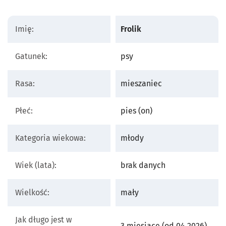
Imię:
Frolik
Gatunek:
psy
Rasa:
mieszaniec
Płeć:
pies (on)
Kategoria wiekowa:
młody
Wiek (lata):
brak danych
Wielkość:
mały
Jak długo jest w
3 miesiące (od 04.2026)