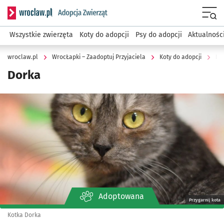
Serwis informacyjny wroclaw.pl podserwis: WrocŁapki – Zaa
Menu
Wszystkie zwierzęta
Koty do adopcji
Psy do adopcji
Aktualnośc
wroclaw.pl
WrocŁapki – Zaadoptuj Przyjaciela
Koty do adopcji
Do
Dorka
Kliknij, aby powiększyć
Adoptowana
Przygarnij kota
Kotka Dorka