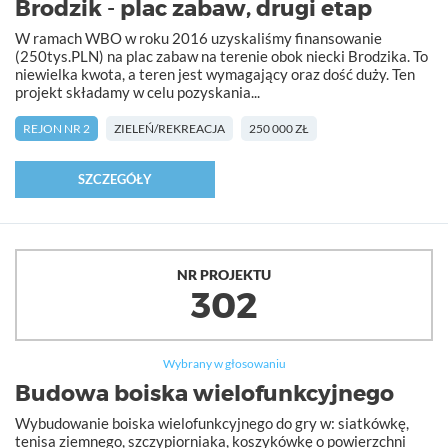
Brodzik - plac zabaw, drugi etap
W ramach WBO w roku 2016 uzyskaliśmy finansowanie
(250tys.PLN) na plac zabaw na terenie obok niecki Brodzika. To
niewielka kwota, a teren jest wymagający oraz dość duży. Ten
projekt składamy w celu pozyskania...
REJON NR 2
ZIELEŃ/REKREACJA
250 000 ZŁ
SZCZEGÓŁY
NR PROJEKTU
302
Wybrany w głosowaniu
Budowa boiska wielofunkcyjnego
Wybudowanie boiska wielofunkcyjnego do gry w: siatkówkę,
tenisa ziemnego, szczypiorniaka, koszykówkę o powierzchni