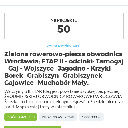
NR PROJEKTU
50
Wybrany w głosowaniu
Zielona rowerowo-piesza obwodnica
Wrocławia; ETAP II – odcinki: Tarnogaj
– Gaj - Wojszyce –Jagodno - Krzyki –
Borek –Grabiszyn –Grabiszynek –
Gajowice –Muchobór Mały.
Walczymy o II ETAP. Ideą jest powstanie szybkiej, bezpiecznej,
ŚRÓDMIEJSKIEJ OBWODNICY ROWEROWEJ WROCŁAWIA
Ścieżka ma biec terenami zielonymi i łączyć różne dzielnice oraz
parki. Mapka całej trasy w załączniku....
OGÓLNOMIEJSKI
PIESZE/ROWEROWE
1 000 000 ZŁ