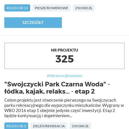
REJON NR 11
PIESZE/ROWEROWE
250 000 ZŁ
SZCZEGÓŁY
NR PROJEKTU
325
Wybrany w głosowaniu
"Swojczycki Park Czarna Woda" -
łódka, kajak, relaks... - etap 2
Celem projektu jest stworzenie pierwszego na Swojczycach
parku rekreacyjnego dla wypoczynku mieszkańców. Wygrany w
WBO 2016 etap 1 obejmie jedynie część inwestycji. Etap 2
będzie kontynuacją i dopełnieniem...
REJON NR 3
ZIELEŃ/REKREACJA
250 000 ZŁ