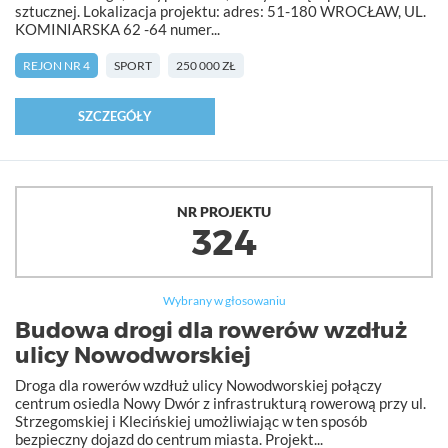
sztucznej. Lokalizacja projektu: adres: 51-180 WROCŁAW, UL.
KOMINIARSKA 62 -64 numer...
REJON NR 4
SPORT
250 000 ZŁ
SZCZEGÓŁY
NR PROJEKTU
324
Wybrany w głosowaniu
Budowa drogi dla rowerów wzdłuż
ulicy Nowodworskiej
Droga dla rowerów wzdłuż ulicy Nowodworskiej połączy
centrum osiedla Nowy Dwór z infrastrukturą rowerową przy ul.
Strzegomskiej i Klecińskiej umożliwiając w ten sposób
bezpieczny dojazd do centrum miasta. Projekt...