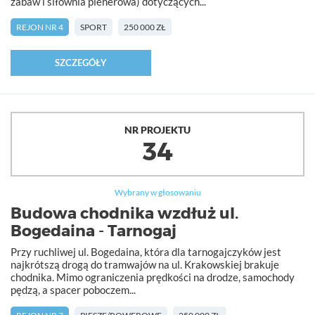
zabaw i siłownia plenerowa) dotyczących...
REJON NR 4
SPORT
250 000 ZŁ
SZCZEGÓŁY
NR PROJEKTU
34
Wybrany w głosowaniu
Budowa chodnika wzdłuż ul.
Bogedaina - Tarnogaj
Przy ruchliwej ul. Bogedaina, która dla tarnogajczyków jest
najkrótszą drogą do tramwajów na ul. Krakowskiej brakuje
chodnika. Mimo ograniczenia prędkości na drodze, samochody
pędzą, a spacer poboczem...