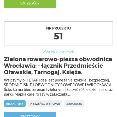
SZCZEGÓŁY
NR PROJEKTU
51
Wybrany w głosowaniu
Zielona rowerowo-piesza obwodnica
Wrocławia; - łącznik Przedmieście
Oławskie, Tarnogaj, Księże.
Walczymy o II ETAP. Ideą jest powstanie szybkiej, bezpiecznej,
ŚRÓDMIEJSKIEJ OBWODNICY ROWEROWEJ WROCŁAWIA.
Ścieżka ma biec terenami zielonymi i łączyć różne dzielnice oraz
parki. Mapka całej trasy w załączniku....
REJON NR 6
PIESZE/ROWEROWE
250 000 ZŁ
SZCZEGÓŁY