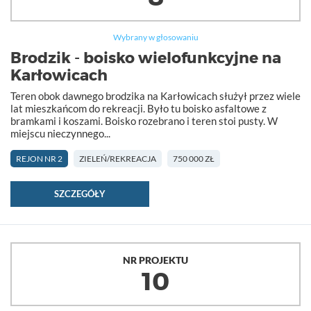
Wybrany w głosowaniu
Brodzik - boisko wielofunkcyjne na
Karłowicach
Teren obok dawnego brodzika na Karłowicach służył przez wiele
lat mieszkańcom do rekreacji. Było tu boisko asfaltowe z
bramkami i koszami. Boisko rozebrano i teren stoi pusty. W
miejscu nieczynnego...
REJON NR 2
ZIELEŃ/REKREACJA
750 000 ZŁ
SZCZEGÓŁY
NR PROJEKTU
10