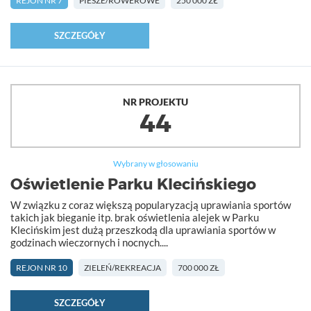
REJON NR 7
PIESZE/ROWEROWE
250 000 ZŁ
SZCZEGÓŁY
NR PROJEKTU
44
Wybrany w głosowaniu
Oświetlenie Parku Klecińskiego
W związku z coraz większą popularyzacją uprawiania sportów
takich jak bieganie itp. brak oświetlenia alejek w Parku
Klecińskim jest dużą przeszkodą dla uprawiania sportów w
godzinach wieczornych i nocnych....
REJON NR 10
ZIELEŃ/REKREACJA
700 000 ZŁ
SZCZEGÓŁY