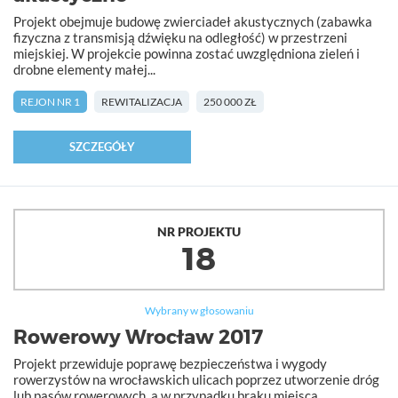
Projekt obejmuje budowę zwierciadeł akustycznych (zabawka
fizyczna z transmisją dźwięku na odległość) w przestrzeni
miejskiej. W projekcie powinna zostać uwzględniona zieleń i
drobne elementy małej...
REJON NR 1
REWITALIZACJA
250 000 ZŁ
SZCZEGÓŁY
NR PROJEKTU
18
Wybrany w głosowaniu
Rowerowy Wrocław 2017
Projekt przewiduje poprawę bezpieczeństwa i wygody
rowerzystów na wrocławskich ulicach poprzez utworzenie dróg
lub pasów rowerowych, a w przypadku braku miejsca