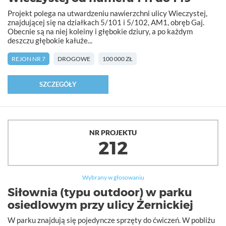
Projekt polega na utwardzeniu nawierzchni ulicy Wieczystej,
znajdującej się na działkach 5/101 i 5/102, AM1, obręb Gaj.
Obecnie są na niej koleiny i głębokie dziury, a po każdym
deszczu głębokie kałuże...
REJON NR 7
DROGOWE
100 000 ZŁ
SZCZEGÓŁY
NR PROJEKTU
212
Wybrany w głosowaniu
Siłownia (typu outdoor) w parku
osiedlowym przy ulicy Żernickiej
W parku znajdują się pojedyncze sprzęty do ćwiczeń. W pobliżu