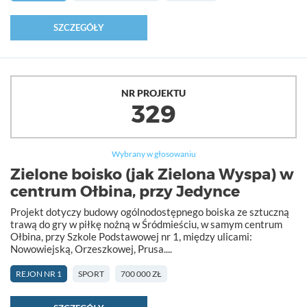
SZCZEGÓŁY
NR PROJEKTU
329
Wybrany w głosowaniu
Zielone boisko (jak Zielona Wyspa) w
centrum Ołbina, przy Jedynce
Projekt dotyczy budowy ogólnodostępnego boiska ze sztuczną
trawą do gry w piłkę nożną w Śródmieściu, w samym centrum
Ołbina, przy Szkole Podstawowej nr 1, między ulicami:
Nowowiejską, Orzeszkowej, Prusa....
REJON NR 1
SPORT
700 000 ZŁ