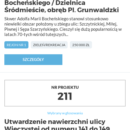
Bocheńskiego / Dzielnica
Śródmieście, obręb Pl. Grunwaldzki
Skwer Adolfa Marii Bocheńskiego stanowi stosunkowo
niewielki obszar położony u zbiegu ulic: Szczytnickiej, Miłej,
Piwnej i Sępa Szarzyńskiego. Cieszył się dużą popularnością w
latach 70-tych wśród tutejszych...
REJON NR 1
ZIELEŃ/REKREACJA
250 000 ZŁ
SZCZEGÓŁY
NR PROJEKTU
211
Wybrany w głosowaniu
Utwardzenie nawierzchni ulicy
Wieczystej od numeru 141 do 149