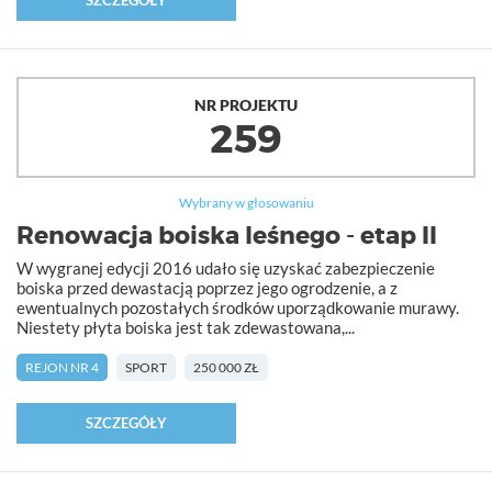
SZCZEGÓŁY
NR PROJEKTU
259
Wybrany w głosowaniu
Renowacja boiska leśnego - etap II
W wygranej edycji 2016 udało się uzyskać zabezpieczenie
boiska przed dewastacją poprzez jego ogrodzenie, a z
ewentualnych pozostałych środków uporządkowanie murawy.
Niestety płyta boiska jest tak zdewastowana,...
REJON NR 4
SPORT
250 000 ZŁ
SZCZEGÓŁY