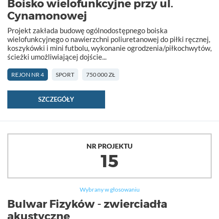
Boisko wielofunkcyjne przy ul.
Cynamonowej
Projekt zakłada budowę ogólnodostępnego boiska
wielofunkcyjnego o nawierzchni poliuretanowej do piłki ręcznej,
koszykówki i mini futbolu, wykonanie ogrodzenia/piłkochwytów,
ścieżki umożliwiającej dojście...
REJON NR 4
SPORT
750 000 ZŁ
SZCZEGÓŁY
NR PROJEKTU
15
Wybrany w głosowaniu
Bulwar Fizyków - zwierciadła
akustyczne