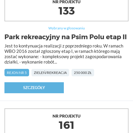
NR PROJEKTU
133
Wybrany w głosowaniu
Park rekreacyjny na Psim Polu etap II
Jest to kontynuacja realizacji z poprzedniego roku. W ramach
WBO 2016 został zgłoszony etap I, w ramach którego mają
zostać wykonane: - kompleksowy projekt zagospodarowania
działki, - wykonanie robót...
REJON NR 5
ZIELEŃ/REKREACJA
250 000 ZŁ
SZCZEGÓŁY
NR PROJEKTU
161