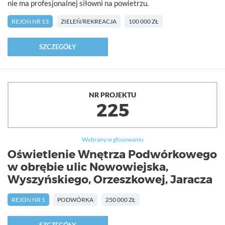
nie ma profesjonalnej siłowni na powietrzu.
REJON NR 13
ZIELEŃ/REKREACJA
100 000 ZŁ
SZCZEGÓŁY
NR PROJEKTU
225
Wybrany w głosowaniu
Oświetlenie Wnętrza Podwórkowego
w obrębie ulic Nowowiejska,
Wyszyńskiego, Orzeszkowej, Jaracza
REJON NR 1
PODWÓRKA
250 000 ZŁ