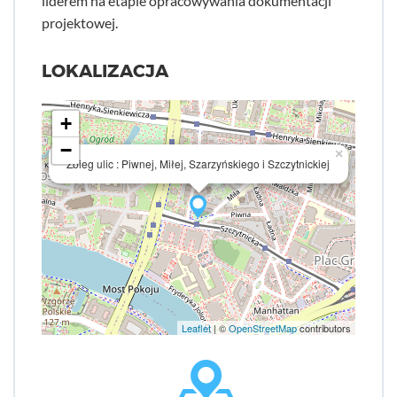
liderem na etapie opracowywania dokumentacji
projektowej.
LOKALIZACJA
+
−
×
Zbieg ulic : Piwnej, Miłej, Szarzyńskiego i Szczytnickiej
Leaflet
| ©
OpenStreetMap
contributors