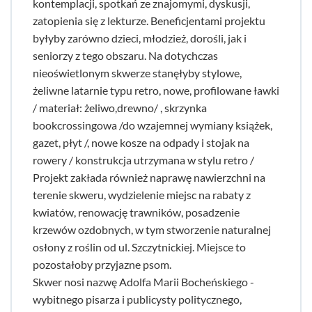
kontemplacji, spotkań ze znajomymi, dyskusji,
zatopienia się z lekturze. Beneficjentami projektu
byłyby zarówno dzieci, młodzież, dorośli, jak i
seniorzy z tego obszaru. Na dotychczas
nieoświetlonym skwerze stanęłyby stylowe,
żeliwne latarnie typu retro, nowe, profilowane ławki
/ materiał: żeliwo,drewno/ , skrzynka
bookcrossingowa /do wzajemnej wymiany książek,
gazet, płyt /, nowe kosze na odpady i stojak na
rowery / konstrukcja utrzymana w stylu retro /
Projekt zakłada również naprawę nawierzchni na
terenie skweru, wydzielenie miejsc na rabaty z
kwiatów, renowację trawników, posadzenie
krzewów ozdobnych, w tym stworzenie naturalnej
osłony z roślin od ul. Szczytnickiej. Miejsce to
pozostałoby przyjazne psom.
Skwer nosi nazwę Adolfa Marii Bocheńskiego -
wybitnego pisarza i publicysty politycznego,