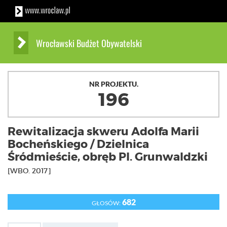
Wrocławski Budżet Obywatelski
NR PROJEKTU.
196
Rewitalizacja skweru Adolfa Marii
Bocheńskiego / Dzielnica
Śródmieście, obręb Pl. Grunwaldzki
[WBO. 2017]
682
GŁOSÓW: