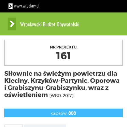
Wrocławski Budżet Obywatelski
NR PROJEKTU.
161
Siłownie na świeżym powietrzu dla
Kleciny, Krzyków-Partynic, Oporowa
i Grabiszynu-Grabiszynku, wraz z
oświetleniem
[WBO. 2017]
808
GŁOSÓW: