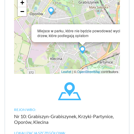
+
−
×
Miejsce w parku, które nie będzie powodować wycinki
drzew, które podlegają opłatom
Leaflet
| ©
OpenStreetMap
contributors
REJON WBO:
Nr 10: Grabiszyn-Grabiszynek, Krzyki-Partynice,
Oporów, Klecina
LOKALIZACJA SZCZEGÓŁOWA: