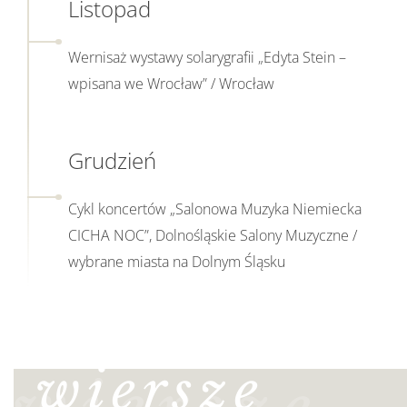
Zobacz
Listopad
Makabresku inspirowanych duchowością Edyty
więcej
Stein – św. Teresy Benedykty od Krzyża / Wrocław
na
Wernisaż wystawy solarygrafii „Edyta Stein –
temat
Remembrance and Future Forum „Edith Stein” /
wpisana we Wrocław” / Wrocław
Wrocław
Zobacz
Grudzień
więcej
na
Cykl koncertów „Salonowa Muzyka Niemiecka
temat
CICHA NOC”, Dolnośląskie Salony Muzyczne /
wybrane miasta na Dolnym Śląsku
Koncert utworów Aliny Błońskiej „Wołanie o ciszę” /
Oratorium Marianum Uniwersytetu Wrocławskiego
wiersze
Finał: Wrocławski Almanach Filmowy / Wrocław