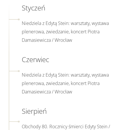
Zobacz
Styczeń
więcej
na
Niedziela z Edytą Stein: warsztaty, wystawa
temat
plenerowa, zwiedzanie, koncert Piotra
Damasiewicza / Wrocław
Zobacz
Czerwiec
więcej
na
Niedziela z Edytą Stein: warsztaty, wystawa
temat
plenerowa, zwiedzanie, koncert Piotra
Damasiewicza / Wrocław
Zobacz
Sierpień
więcej
na
Obchody 80. Rocznicy śmierci Edyty Stein /