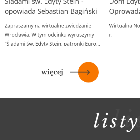
Śladami św. Edyty Stein -
Dom Edyty
wideo
wideo
opowiada Sebastian Bagiński
Oprowadz
Zapraszamy na wirtualne zwiedzanie
Wirtualna No
Wrocławia. W tym odcinku wyruszymy
r.
"Śladami św. Edyty Stein, patronki Europy
". Opowiada Sebastian Bagiński.
więcej
na
temat
wideo
li
listy