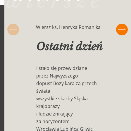
wiersze
Premiera filmu dokumentalnego o Edycie Stein
slajdu
„Tutaj pierwszy raz ujrzałam góry”, reż. Bogusława
dniego
Stanowska-Cichoń / Wrocław
do
wróć
Wiersz ks. Henryka Romanika
prze
do
Ostatni dzień
nast
slaj
I stało się przewidziane
przez Najwyższego
dopust Boży kara za grzech
świata
wszystkie skarby Śląska
krajobrazy
i ludzie znikający
za horyzontem
Wrocławia Lublińca Gliwic