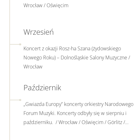
temat
Wrocław / Oświęcim
Zobacz
Wrzesień
więcej
na
Koncert z okazji Rosz-ha Szana (żydowskiego
temat
Nowego Roku) – Dolnośląskie Salony Muzyczne /
Wrocław
Zobacz
Październik
więcej
na
„Gwiazda Europy” koncerty orkiestry Narodowego
temat
Forum Muzyki. Koncerty odbyły się w sierpniu i
październiku. / Wrocław / Oświęcim / Görlitz /
Paryż / Lubliniec / Kolonia
„Ciemno płonie”. Wystawa fotografii Laury