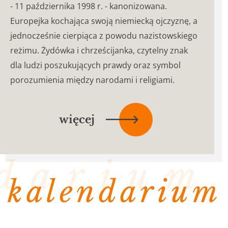
- 11 października 1998 r. - kanonizowana.
Europejka kochająca swoją niemiecką ojczyznę, a
jednocześnie cierpiąca z powodu nazistowskiego
reżimu. Żydówka i chrześcijanka, czytelny znak
dla ludzi poszukujących prawdy oraz symbol
porozumienia między narodami i religiami.
więcej
na
temat
o
ndarium
edycie
stein...
kalendarium