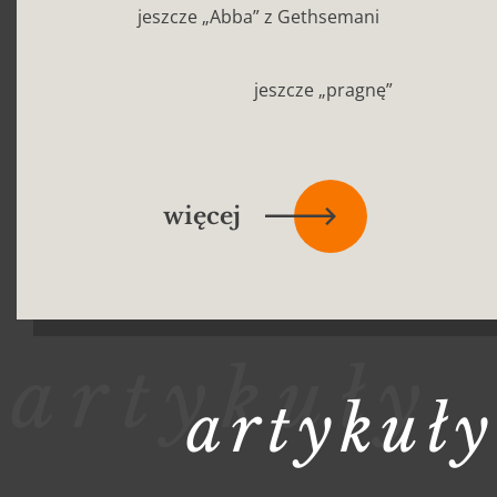
jeszcze „Abba” z Gethsemani
jeszcze „pragnę”
więcej
na
temat
artykuły
artykuły