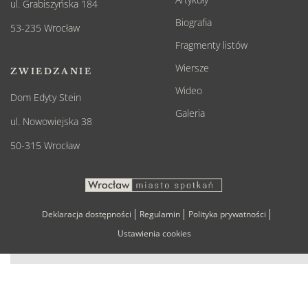
ul. Grabiszyńska 184
Biografia
53-235 Wrocław
Fragmenty listów
Wiersze
ZWIEDZANIE
Wideo
Dom Edyty Stein
Galeria
ul. Nowowiejska 38
50-315 Wrocław
Deklaracja dostępności
Regulamin
Polityka prywatności
Ustawienia cookies