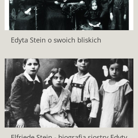
Edyta Stein o swoich bliskich
Elfriede Stein - biografia siostry Edyty