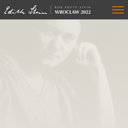
Rok
Edyty
Stein
2022