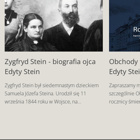
Zygfryd Stein - biografia ojca
Obchody 8
Edyty Stein
Edyty Ste
Zygfryd Stein był siedemnastym dzieckiem
Zapraszamy m
Samuela Józefa Steina. Urodził się 11
szczególnie O
września 1844 roku w Wojsce, na
rocznicy śmier
terytorium ówczesnych Prus (obecnie
2022 roku.
Górny Śląsk). Po edykcie emancypacyjnym,
wydanym 11 marca 1812 roku przez
Fryderyka Wilhelma III, króla Prus, Żydzi