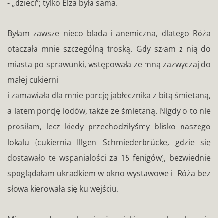
- „dzieci”; tylko Elza była sama.
Byłam zawsze nieco blada i anemiczna, dlatego Róża
otaczała mnie szczególną troską. Gdy szłam
z
nią do
miasta po sprawunki, wstępowała ze mną zazwyczaj do
małej cukierni
i zamawiała dla mnie porcję jabłecznika z bitą śmietaną,
a latem porcję lodów, także ze śmietaną. Nigdy o to nie
prosiłam, lecz kiedy przechodziłyśmy blisko naszego
lokalu (cukiernia Illgen Schmiederbrücke, gdzie się
dostawało te wspaniałości za 15 fenigów), bezwiednie
spoglądałam ukradkiem w okno wystawowe i Róża bez
słowa kierowała się ku wejściu.