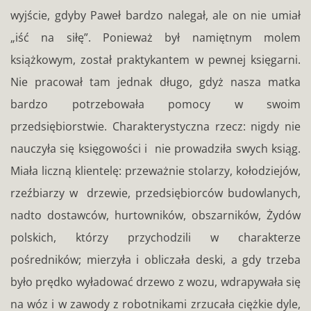
wyjście, gdyby Paweł bardzo nalegał, ale on nie umiał
„iść na siłę”. Ponieważ był namiętnym molem
książkowym, został praktykantem w pewnej księgarni.
Nie pracował tam jednak długo, gdyż nasza matka
bardzo potrzebowała pomocy w swoim
przedsiębiorstwie. Charakterystyczna rzecz: nigdy nie
nauczyła się księgowości i nie prowadziła swych ksiąg.
Miała liczną klientelę: przeważnie stolarzy, kołodziejów,
rzeźbiarzy w drzewie, przedsiębiorców budowlanych,
nadto dostawców, hurtowników, obszarników, Żydów
polskich, którzy przychodzili w charakterze
pośredników; mierzyła i obliczała deski, a gdy trzeba
było prędko wyładować drzewo z wozu, wdrapywała się
na wóz i w zawody z robotnikami zrzucała ciężkie dyle,