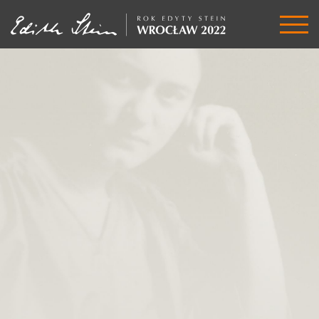
Rok
Edyty
Stein
2022