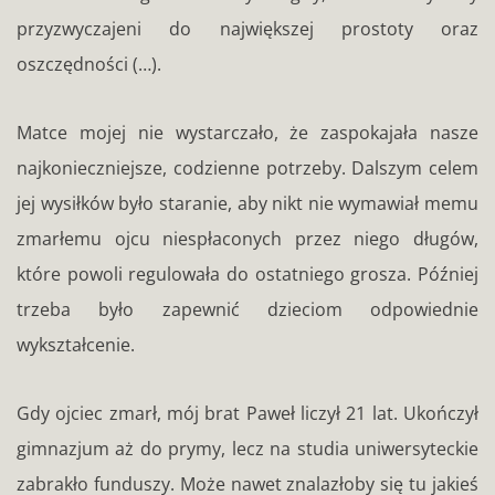
przyzwyczajeni do największej prostoty oraz
oszczędności (…).
Matce mojej nie wystarczało, że zaspokajała nasze
najkonieczniejsze, codzienne potrzeby. Dalszym celem
jej wysiłków było staranie, aby nikt nie wymawiał memu
zmarłemu ojcu niespłaconych przez niego długów,
które powoli regulowała do ostatniego grosza. Później
trzeba było zapewnić dzieciom odpowiednie
wykształcenie.
Gdy ojciec zmarł, mój brat Paweł liczył 21 lat. Ukończył
gimnazjum aż do prymy, lecz na studia uniwersyteckie
zabrakło funduszy. Może nawet znalazłoby się tu jakieś