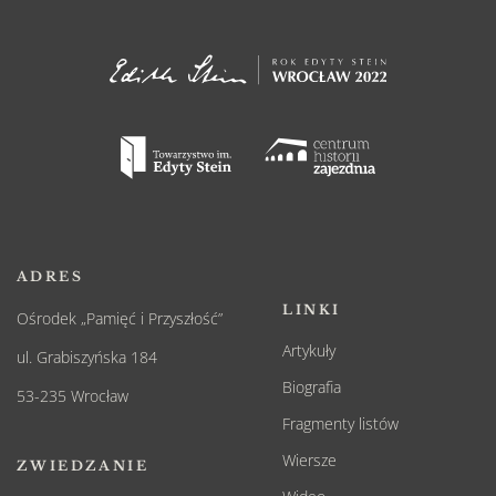
stali się pełnoprawnymi obywatelami
cieszącymi się wolnością wyznania, miejsca
zamieszkania i wyboru zawodu (za
wyjątkiem stanowisk państwowych).
ADRES
LINKI
Ośrodek „Pamięć i Przyszłość”
Artykuły
ul. Grabiszyńska 184
Biografia
53-235 Wrocław
Fragmenty listów
Wiersze
ZWIEDZANIE