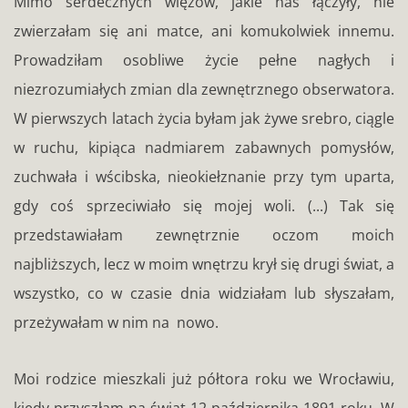
Mimo serdecznych więzów, jakie nas łączyły, nie
zwierzałam się ani matce, ani komukolwiek innemu.
Prowadziłam osobliwe życie pełne nagłych i
niezrozumiałych zmian dla zewnętrznego obserwatora.
W pierwszych latach życia byłam jak żywe srebro, ciągle
w ruchu, kipiąca nadmiarem zabawnych pomysłów,
zuchwała i wścibska, nieokiełznanie przy tym uparta,
gdy coś sprzeciwiało się mojej woli. (...) Tak się
przedstawiałam zewnętrznie oczom moich
najbliższych, lecz w moim wnętrzu krył się drugi świat, a
wszystko, co w czasie dnia widziałam lub słyszałam,
przeżywałam w nim na nowo.
Moi rodzice mieszkali już półtora roku we Wrocławiu,
kiedy przyszłam na świat 12 października 1891 roku. W