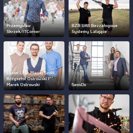
Przemysław
BZB UAS Bezzałogowe
Skrzek/ITCorner
Systemy Latające
Luxon LED: Maciej Szott,
Krzysztof Ostrowski i
Marek Ostrowski
SensDx