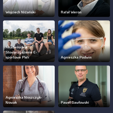
Wojciech Niżański
Rafał Weron
Akademickie
Stowarzyszenie E-
sportowe PWr
Agnieszka Podwin
Agnieszka Noszczyk-
Nowak
Paweł Gawłowski