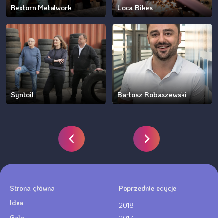
Rextorn Metalwork
Loca Bikes
Syntoil
Bartosz Robaszewski
Strona główna
Poprzednie edycje
Idea
2018
Gala
2017