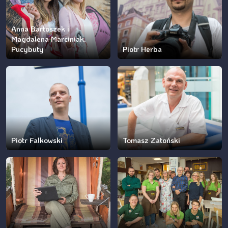
Anna Bartoszek i
Magdalena Marciniak.
Pucybuty
Piotr Herba
Piotr Falkowski
Tomasz Zatoński