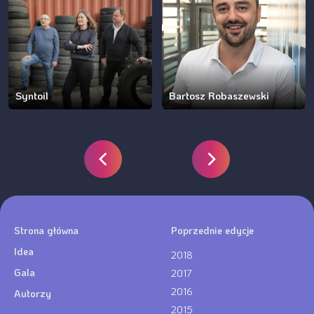
Syntoil
Bartosz Robaszewski
Strona główna
Poprzednie edycje
Idea
2018
Gala
2017
2016
Autorzy
2015