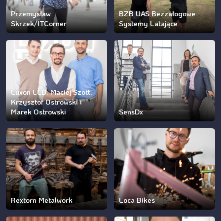
Przemysław
BZB UAS Bezzałogowe
Skrzek/ITCorner
Systemy Latające
Luxon LED: Maciej Szott,
Krzysztof Ostrowski i
Marek Ostrowski
SensDx
Rextorn Metalwork
Loca Bikes