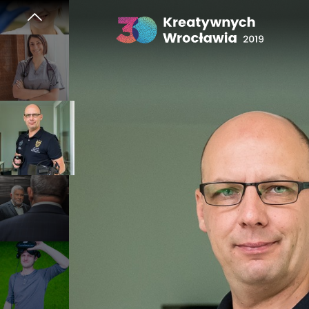
Lista
30
Kreatywnych
szczyk-
Wrocławia
2019
wski
juga
iasto