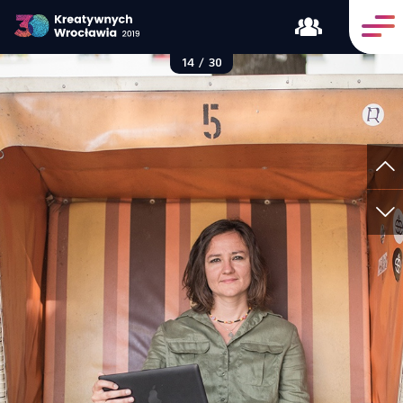
14
/
30