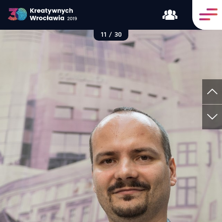
11
/
30