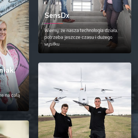
SensDx
Wiemy, że nasza technologia działa,
potrzeba jeszcze czasu i dużego
wysiłku
Czytaj więcej
niak.
e na całą