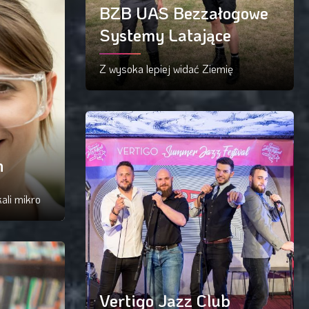
BZB UAS Bezzałogowe
Systemy Latające
Z wysoka lepiej widać Ziemię
Czytaj więcej
n
ali mikro
Vertigo Jazz Club