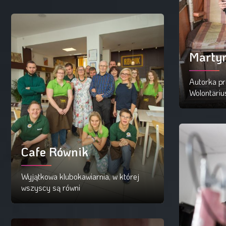
Czytaj więcej
Martyn
Autorka pr
Wolontariu
Cz
Cafe Równik
Wyjątkowa klubokawiarnia, w której
wszyscy są równi
Czytaj więcej