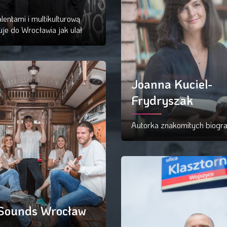
lentami i multikulturową
je do Wrocławia jak ulał
ytaj więcej
Joanna Kuciel-
Frydryszak
Autorka znakomitych biograf
Czytaj więcej
Sounds Wrocław