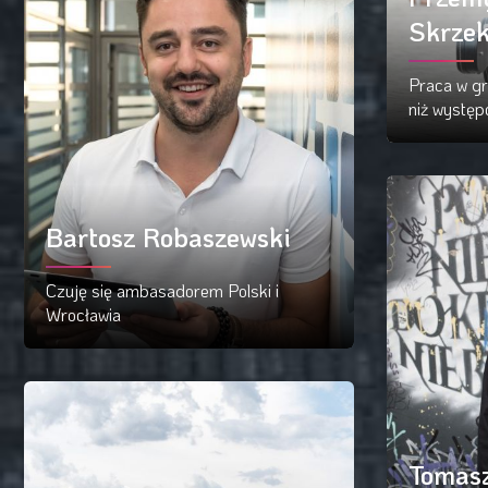
Skrzek
Praca w gr
niż występ
Cz
Bartosz Robaszewski
Czuję się ambasadorem Polski i
Wrocławia
Czytaj więcej
Tomasz