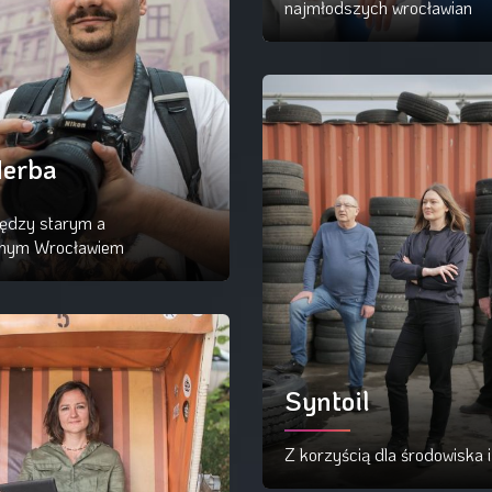
najmłodszych wrocławian
Czytaj więcej
Herba
ędzy starym a
nym Wrocławiem
ytaj więcej
Syntoil
Z korzyścią dla środowiska 