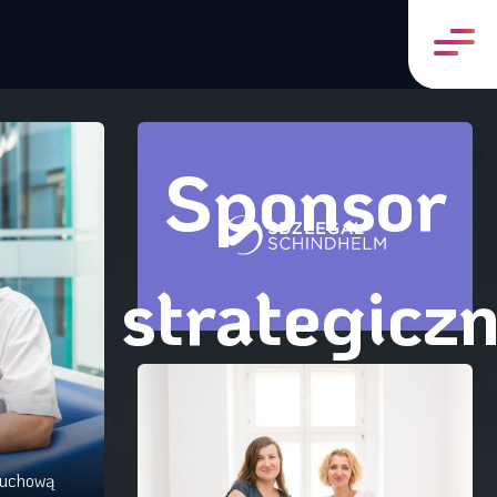
Sponsor
strategicz
ruchową