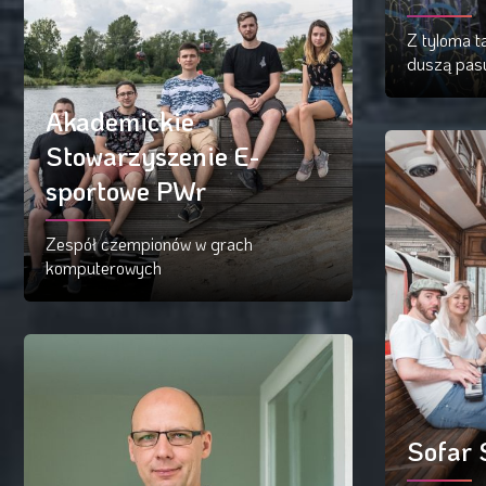
Z tyloma ta
duszą pasu
Akademickie
Cz
Stowarzyszenie E-
sportowe PWr
Zespół czempionów w grach
komputerowych
Czytaj więcej
Sofar 