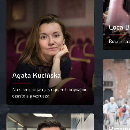
Loca B
Rowery zro
Cz
Agata Kucińska
Na scenie bywa jak dynamit, prywatnie
często się wzrusza
Czytaj więcej
Przem