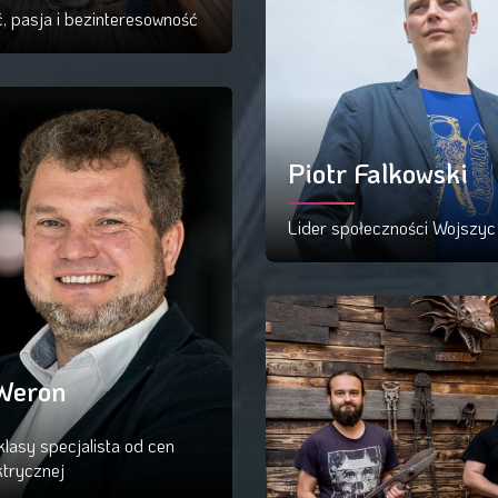
, pasja i bezinteresowność
ytaj więcej
Piotr Falkowski
Lider społeczności Wojszyc
Czytaj więcej
Weron
klasy specjalista od cen
ktrycznej