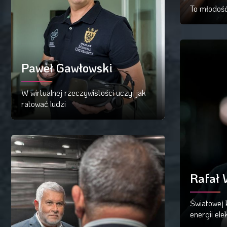
To młodość
Cz
Paweł Gawłowski
W wirtualnej rzeczywistości uczy. jak
ratować ludzi
Czytaj więcej
Rafał 
Światowej 
energii ele