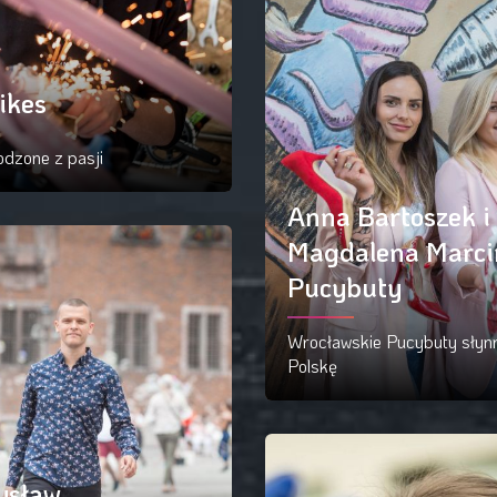
ikes
dzone z pasji
Anna Bartoszek i
ytaj więcej
Magdalena Marci
Pucybuty
Wrocławskie Pucybuty słynn
Polskę
Czytaj więcej
ysław