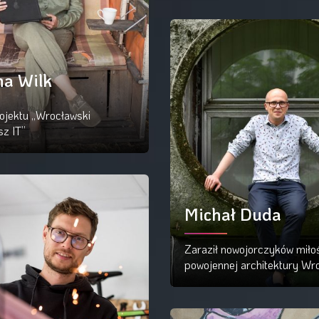
Czytaj więcej
a Wilk
ojektu „Wrocławski
sz IT”
ytaj więcej
Michał Duda
Zaraził nowojorczyków miło
powojennej architektury Wr
Czytaj więcej