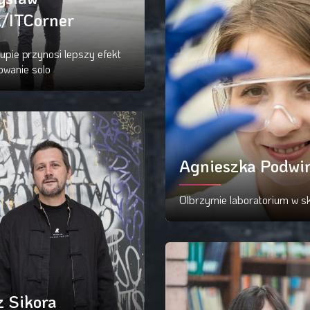
/ITCorner
upie przynosi lepszy efekt
owanie solo
ytaj więcej
Agnieszka Podwi
Olbrzymie laboratorium w sk
Czytaj więcej
 Sikora