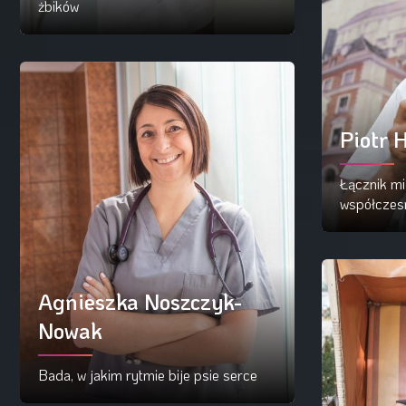
żbików
Czytaj więcej
Piotr 
Łącznik mi
współczes
Cz
Agnieszka Noszczyk-
Nowak
Bada, w jakim rytmie bije psie serce