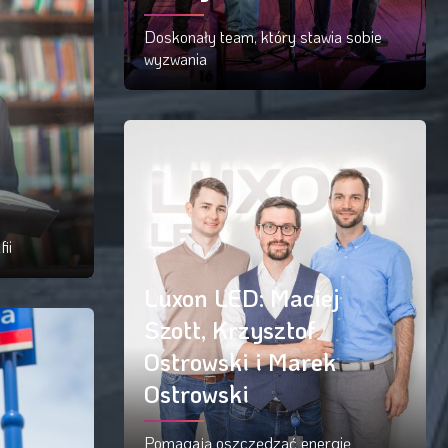
Doskonały team, który stawia sobie
wyzwania
Czytaj więcej
ii
Luxon LED: Maciej
Szott, Krzysztof
Ostrowski i Marek
Ostrowski
Pomagają oszczędzać energię