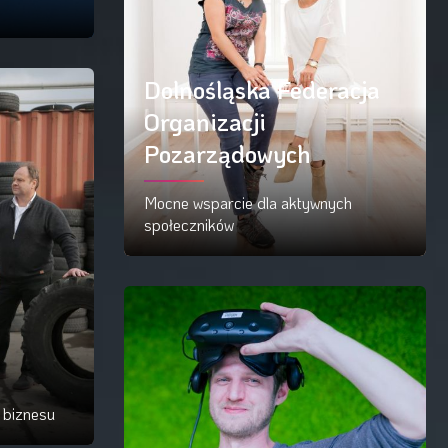
Dolnośląska Federacja
Organizacji
Pozarządowych
Mocne wsparcie dla aktywnych
społeczników
Czytaj więcej
i biznesu