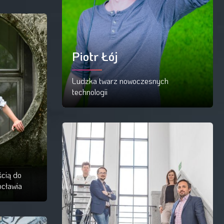
Piotr Łój
Ludzka twarz nowoczesnych
technologii
Czytaj więcej
ścią do
ocławia