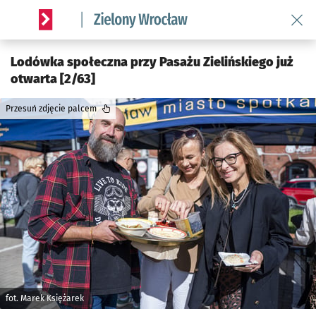
Wróć 
Serwis informacyjny wroclaw.pl podserwis: Środowisko we 
Lodówka społeczna przy Pasażu Zielińskiego już
otwarta [2/63]
Przesuń zdjęcie palcem
fot. Marek Księżarek