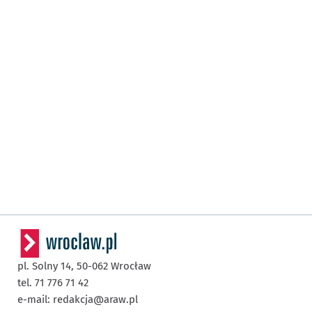
pl. Solny 14,
50-062
Wrocław
tel. 71 776 71 42
e-mail:
redakcja@araw.pl