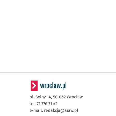
pl. Solny 14,
50-062
Wrocław
tel. 71 776 71 42
e-mail:
redakcja@araw.pl