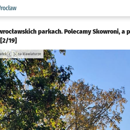
aw.pl podserwis: Środowisko we Wrocławiu
wrocławskich parkach. Polecamy Skowroni, a p
[2/19]
załek
na klawiaturze