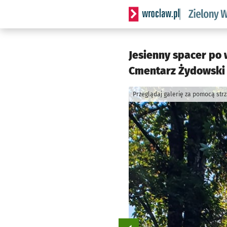
Serwis informacyjny wrocl
Jesienny spacer po 
Cmentarz Żydowski 
Przeglądaj galerię za pomocą str