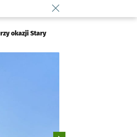
Wróć do artykułu Jesienny spacer po w
rzy okazji Stary