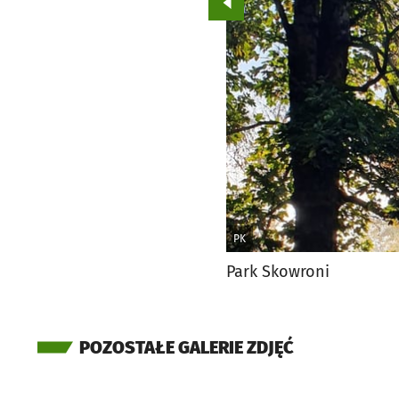
Przejdź do poprzedniego zd
PK
Park Skowroni
POZOSTAŁE GALERIE ZDJĘĆ