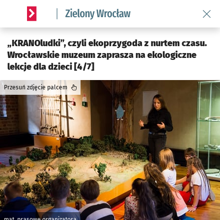
Wróć 
Serwis informacyjny wroclaw.pl podserwis: Środowisko we 
„KRANOludki”, czyli ekoprzygoda z nurtem czasu.
Wrocławskie muzeum zaprasza na ekologiczne
lekcje dla dzieci [4/7]
Przesuń zdjęcie palcem
mat. prasowe organizatora