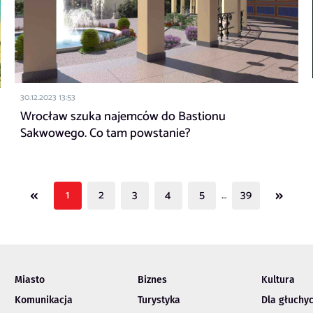
30.12.2023 13:53
Wrocław szuka najemców do Bastionu
Sakwowego. Co tam powstanie?
«
»
1
2
3
4
5
…
39
Miasto
Biznes
Kultura
Komunikacja
Turystyka
Dla głuchy