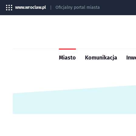
www.wroclaw.pl
Oficjalny portal miasta
Miasto
Komunikacja
Inw