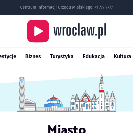
Centrum Informacji Urzędu Miejskiego:
71 777 7777
estycje
Biznes
Turystyka
Edukacja
Kultura
Miasto