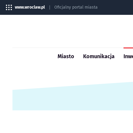
www.wroclaw.pl
Oficjalny portal miasta
Miasto
Komunikacja
Inw