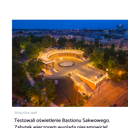
19.04.2024 14:48
Testowali oświetlenie Bastionu Sakwowego.
Zabytek wieczorem wygląda niesamowicie!