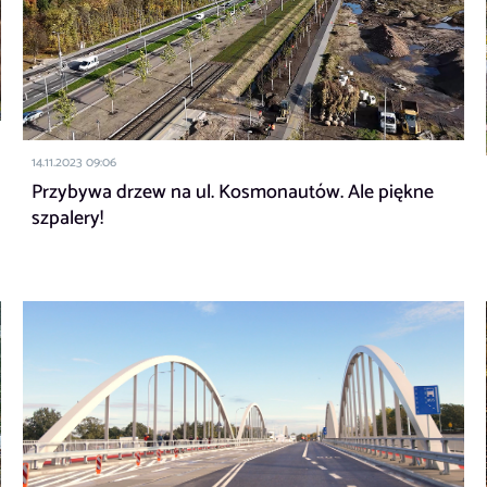
14.11.2023 09:06
Przybywa drzew na ul. Kosmonautów. Ale piękne
szpalery!