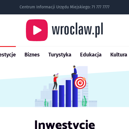
Centrum Informacji Urzędu Miejskiego:
71 777 7777
estycje
Biznes
Turystyka
Edukacja
Kultura
Inwestycje