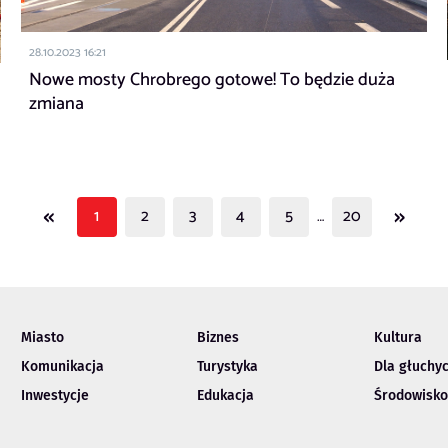
28.10.2023 16:21
Nowe mosty Chrobrego gotowe! To będzie duża
zmiana
«
»
1
2
3
4
5
…
20
Miasto
Biznes
Kultura
Komunikacja
Turystyka
Dla głuchy
Inwestycje
Edukacja
Środowisko