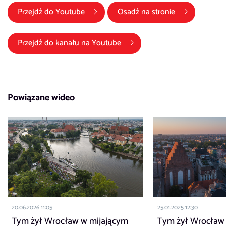
(link otwiera się w nowym oknie)
Przejdź do
Youtube
Osadź na stronie
(link otwiera się w nowym okni
Przejdź do kanału na
Youtube
Powiązane wideo
20.06.2026 11:05
25.01.2025 12:30
Tym żył Wrocław w mijającym
Tym żył Wrocław