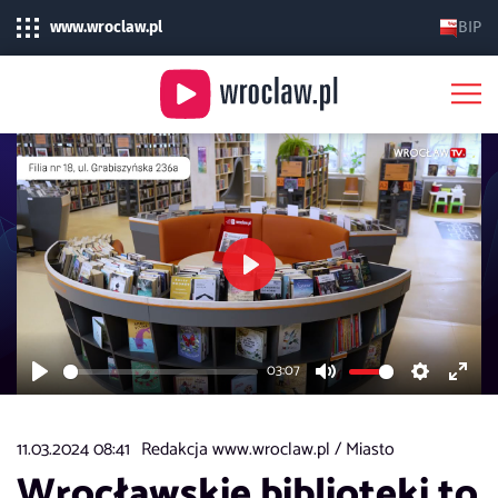
www.wroclaw.pl
BIP
Play
03:07
Play
Mute
Settings
Enter
fulls
11.03.2024 08:41
Redakcja www.wroclaw.pl /
Miasto
Wrocławskie biblioteki to