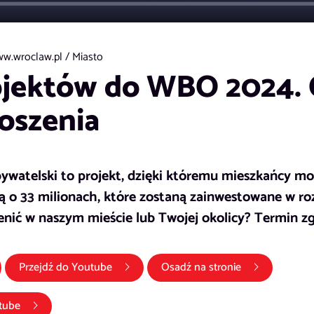
w.wroclaw.pl /
Miasto
ojektów do WBO 2024. 
łoszenia
watelski to projekt, dzięki któremu mieszkańcy mo
 o 33 milionach, które zostaną zainwestowane w ro
nić w naszym mieście lub Twojej okolicy? Termin zg
(link otwiera się w nowym oknie)
Przejdź do
Youtube
Osadź na stronie
(link otwiera się w nowym oknie)
tube