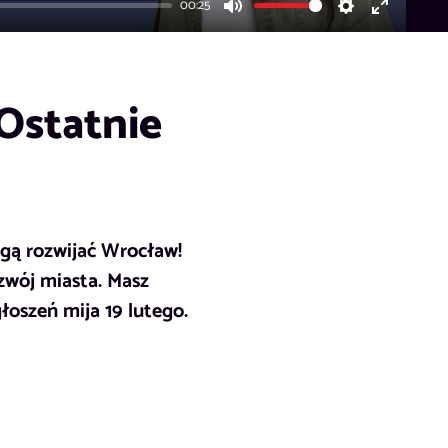
00:25
Mute
Settings
Enter
fullscreen
Ostatnie
gą rozwijać Wrocław!
zwój miasta. Masz
łoszeń mija 19 lutego.