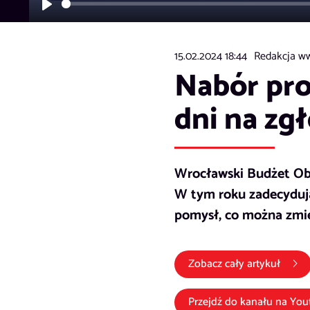
Play
15.02.2024 18:44
Redakcja ww
Nabór pr
dni na zg
Wrocławski Budżet Oby
W tym roku zadecydują
pomysł, co można zmie
Zobacz cały artykuł
Przejdź do kanału na
You