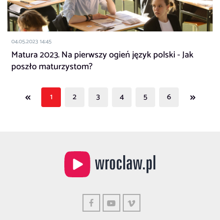
04.05.2023 14:45
Matura 2023. Na pierwszy ogień język polski - Jak
poszło maturzystom?
«
»
1
2
3
4
5
6