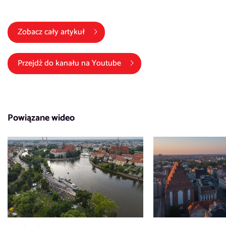
Zobacz cały artykuł
(link otwiera się w nowym okni
Przejdź do kanału na
Youtube
Powiązane wideo