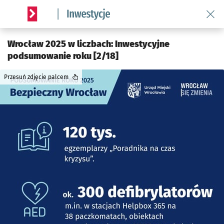
Wróć 
Serwis informacyjny wroclaw.pl podserwis: #InwestycjeWRO 
Wrocław 2025 w liczbach: Inwestycyjne
podsumowanie roku [2/18]
Przesuń zdjęcie palcem