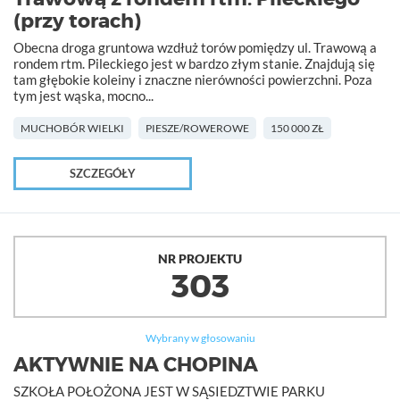
(przy torach)
Obecna droga gruntowa wzdłuż torów pomiędzy ul. Trawową a
rondem rtm. Pileckiego jest w bardzo złym stanie. Znajdują się
tam głębokie koleiny i znaczne nierówności powierzchni. Poza
tym jest wąska, mocno...
MUCHOBÓR WIELKI
PIESZE/ROWEROWE
150 000 ZŁ
SZCZEGÓŁY
NR PROJEKTU
303
Wybrany w głosowaniu
AKTYWNIE NA CHOPINA
SZKOŁA POŁOŻONA JEST W SĄSIEDZTWIE PARKU