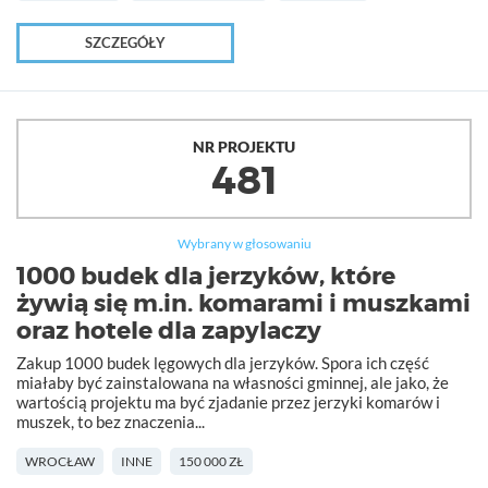
SZCZEGÓŁY
NR PROJEKTU
481
Wybrany w głosowaniu
1000 budek dla jerzyków, które
żywią się m.in. komarami i muszkami
oraz hotele dla zapylaczy
Zakup 1000 budek lęgowych dla jerzyków. Spora ich część
miałaby być zainstalowana na własności gminnej, ale jako, że
wartością projektu ma być zjadanie przez jerzyki komarów i
muszek, to bez znaczenia...
WROCŁAW
INNE
150 000 ZŁ