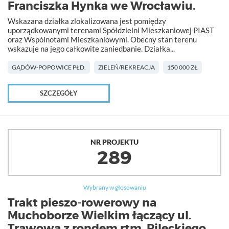
Franciszka Hynka we Wrocławiu.
Wskazana działka zlokalizowana jest pomiędzy
uporządkowanymi terenami Spółdzielni Mieszkaniowej PIAST
oraz Wspólnotami Mieszkaniowymi. Obecny stan terenu
wskazuje na jego całkowite zaniedbanie. Działka...
GĄDÓW-POPOWICE PŁD.
ZIELEŃ/REKREACJA
150 000 ZŁ
SZCZEGÓŁY
NR PROJEKTU
289
Wybrany w głosowaniu
Trakt pieszo-rowerowy na
Muchoborze Wielkim łączący ul.
Trawową z rondem rtm. Pileckiego