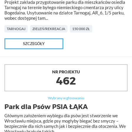
Projekt zakłada przygotowanie parku dla mieszkańców osiedla
Tarnogaj na terenie byłego niemieckiego cmentarza przy ulicy
Bogedaina. Usytuowanie na działce Tarnogaj, AR_6, 1/5 parku,
wobec dostępnej tam...
TARNOGAJ
ZIELEŃ/REKREACJA
150 000 ZŁ
SZCZEGÓŁY
NR PROJEKTU
462
Wybrany w głosowaniu
Park dla Psów PSIA ŁĄKA
Głównym założeniem wybiegu dla psów jest stworzenie we
Wrocławiu miejsca, gdzie psy mogłyby biegać bez smyczy –
bezpiecznie dla nich samych jak i bezpiecznie dla otoczenia. We
Wrocławiu brakuje takich...