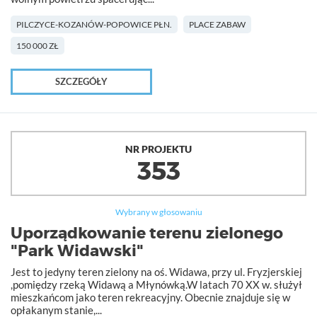
PILCZYCE-KOZANÓW-POPOWICE PŁN.
PLACE ZABAW
150 000 ZŁ
SZCZEGÓŁY
NR PROJEKTU
353
Wybrany w głosowaniu
Uporządkowanie terenu zielonego
"Park Widawski"
Jest to jedyny teren zielony na oś. Widawa, przy ul. Fryzjerskiej
,pomiędzy rzeką Widawą a Młynówką.W latach 70 XX w. służył
mieszkańcom jako teren rekreacyjny. Obecnie znajduje się w
opłakanym stanie,...