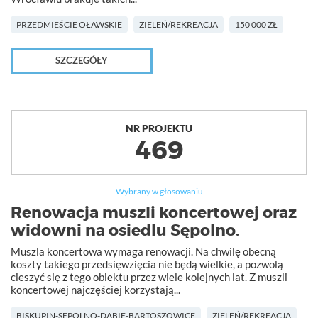
PRZEDMIEŚCIE OŁAWSKIE
ZIELEŃ/REKREACJA
150 000 ZŁ
SZCZEGÓŁY
NR PROJEKTU
469
Wybrany w głosowaniu
Renowacja muszli koncertowej oraz
widowni na osiedlu Sępolno.
Muszla koncertowa wymaga renowacji. Na chwilę obecną
koszty takiego przedsięwzięcia nie będą wielkie, a pozwolą
cieszyć się z tego obiektu przez wiele kolejnych lat. Z muszli
koncertowej najczęściej korzystają...
BISKUPIN-SĘPOLNO-DĄBIE-BARTOSZOWICE
ZIELEŃ/REKREACJA