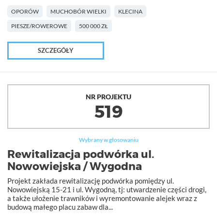
OPORÓW
MUCHOBÓR WIELKI
KLECINA
PIESZE/ROWEROWE
500 000 ZŁ
SZCZEGÓŁY
NR PROJEKTU
519
Wybrany w głosowaniu
Rewitalizacja podwórka ul.
Nowowiejska / Wygodna
Projekt zakłada rewitalizację podwórka pomiędzy ul.
Nowowiejską 15-21 i ul. Wygodną, tj: utwardzenie części drogi,
a także ułożenie trawników i wyremontowanie alejek wraz z
budową małego placu zabaw dla...