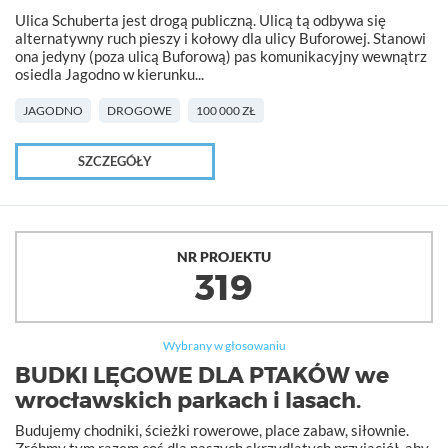
Ulica Schuberta jest drogą publiczną. Ulicą tą odbywa się
alternatywny ruch pieszy i kołowy dla ulicy Buforowej. Stanowi
ona jedyny (poza ulicą Buforową) pas komunikacyjny wewnątrz
osiedla Jagodno w kierunku...
JAGODNO
DROGOWE
100 000 ZŁ
SZCZEGÓŁY
NR PROJEKTU
319
Wybrany w głosowaniu
BUDKI LĘGOWE DLA PTAKÓW we
wrocławskich parkach i lasach.
Budujemy chodniki, ścieżki rowerowe, place zabaw, siłownie.