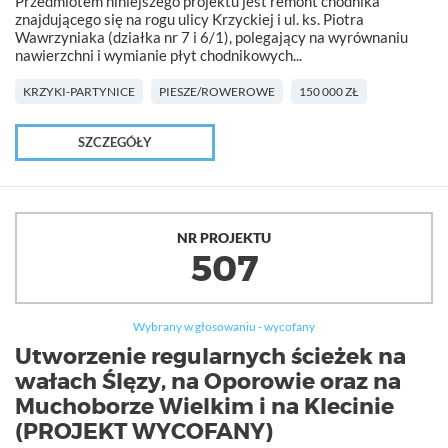
Przedmiotem niniejszego projektu jest remont chodnika
znajdującego się na rogu ulicy Krzyckiej i ul. ks. Piotra
Wawrzyniaka (działka nr 7 i 6/1), polegający na wyrównaniu
nawierzchni i wymianie płyt chodnikowych...
KRZYKI-PARTYNICE
PIESZE/ROWEROWE
150 000 ZŁ
SZCZEGÓŁY
NR PROJEKTU
507
Wybrany w głosowaniu - wycofany
Utworzenie regularnych ścieżek na
wałach Ślęzy, na Oporowie oraz na
Muchoborze Wielkim i na Klecinie
(PROJEKT WYCOFANY)