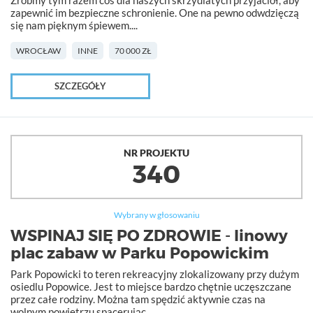
Zróbmy tym razem coś dla naszych skrzydlatych przyjaciół, aby
zapewnić im bezpieczne schronienie. One na pewno odwdzięczą
się nam pięknym śpiewem....
WROCŁAW
INNE
70 000 ZŁ
SZCZEGÓŁY
NR PROJEKTU
340
Wybrany w głosowaniu
WSPINAJ SIĘ PO ZDROWIE - linowy
plac zabaw w Parku Popowickim
Park Popowicki to teren rekreacyjny zlokalizowany przy dużym
osiedlu Popowice. Jest to miejsce bardzo chętnie uczęszczane
przez całe rodziny. Można tam spędzić aktywnie czas na
wolnym powietrzu spacerując...