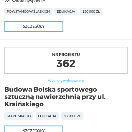
28. Szkoła dysponuje...
POWSTAŃCÓW ŚLĄSKICH
EDUKACJA
150 000 ZŁ
SZCZEGÓŁY
NR PROJEKTU
362
Wybrany w głosowaniu
Budowa Boiska sportowego
sztuczną nawierzchnią przy ul.
Kraińskiego
STARE MIASTO
EDUKACJA
500 000 ZŁ
SZCZEGÓŁY