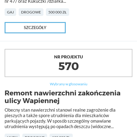
nr 47/ oraz Kukuczki /działka...
GAJ
DROGOWE
500 000 ZŁ
SZCZEGÓŁY
NR PROJEKTU
570
Wybrany w głosowaniu
Remont nawierzchni zakończenia
ulicy Wapiennej
Obecny stan nawierzchni stanowi realne zagrożenie dla
pieszych a także spore utrudnienia dla mieszkańców
parkujących pojazdy. W sposób szczególny omawiane
utrudnienia występują po opadach deszczu (widoczne...