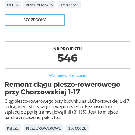
OŁBIN
REWITALIZACJA
150 000 ZŁ
SZCZEGÓŁY
NR PROJEKTU
546
Wybrany w głosowaniu
Remont ciągu pieszo-rowerowego
przy Chorzowskiej 1-17
Ciąg pieszo-rowerowego przy budynku na ul.Chorzowskiej 1-17,
to fragment stery wejściowej do osiedla. Bezpośrednio
sąsiaduje z pętlą tramwajową linii (3) i (5). Jest to miejsce
bardzo zniszczone, pokryte...
KSIĘŻE
PIESZE/ROWEROWE
150 000 ZŁ