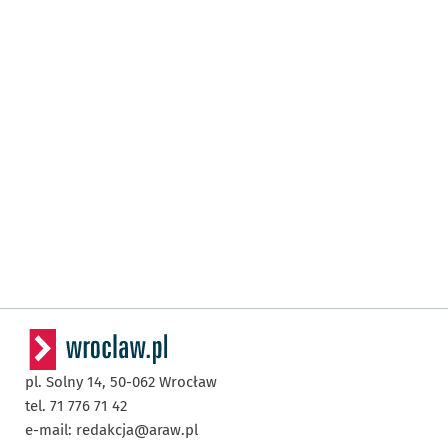
pl. Solny 14,
50-062
Wrocław
tel. 71 776 71 42
e-mail:
redakcja@araw.pl