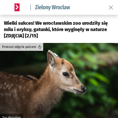
Wróć 
Serwis informacyjny wroclaw.pl podserwis: Środowisko we 
Wielki sukces! We wrocławskim zoo urodziły się
milu i oryksy, gatunki, które wyginęły w naturze
[ZDJĘCIA] [2/15]
Przesuń zdjęcie palcem
Zoo Wrocław