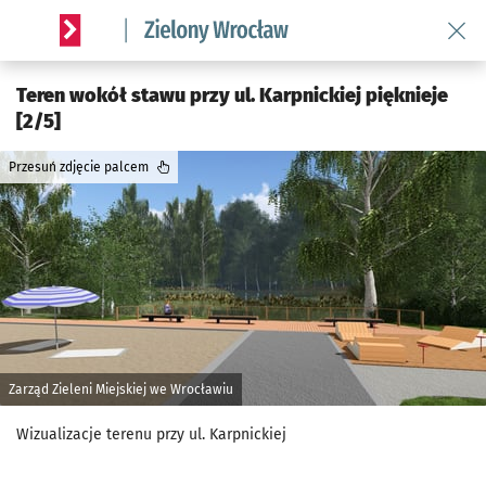
Wróć 
Serwis informacyjny wroclaw.pl podserwis: Środowisko we 
Teren wokół stawu przy ul. Karpnickiej pięknieje
[2/5]
Przesuń zdjęcie palcem
Zarząd Zieleni Miejskiej we Wrocławiu
Wizualizacje terenu przy ul. Karpnickiej