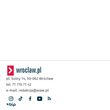
pl. Solny 14,
50-062
Wrocław
tel. 71 776 71 42
e-mail:
redakcja@araw.pl