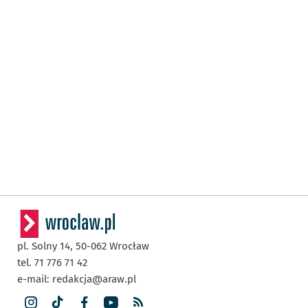
pl. Solny 14,
50-062
Wrocław
tel. 71 776 71 42
e-mail:
redakcja@araw.pl