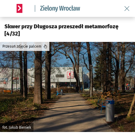
Wróć 
Serwis informacyjny wroclaw.pl podserwis: Środowisko we 
Skwer przy Długosza przeszedł metamorfozę
[4/32]
Przesuń zdjęcie palcem
fot. Jakub Bieniek