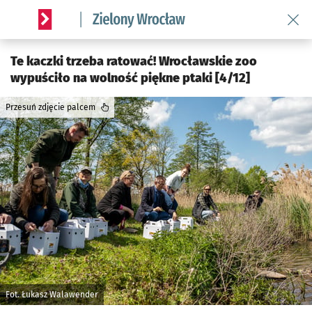
Wróć 
Serwis informacyjny wroclaw.pl podserwis: Środowisko we 
Te kaczki trzeba ratować! Wrocławskie zoo
wypuściło na wolność piękne ptaki [4/12]
Przesuń zdjęcie palcem
Fot. Łukasz Walawender