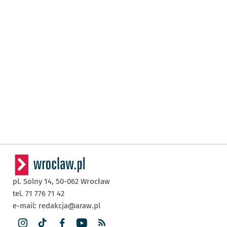
pl. Solny 14,
50-062
Wrocław
tel. 71 776 71 42
e-mail:
redakcja@araw.pl