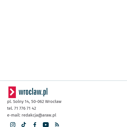
pl. Solny 14,
50-062
Wrocław
tel. 71 776 71 42
e-mail:
redakcja@araw.pl