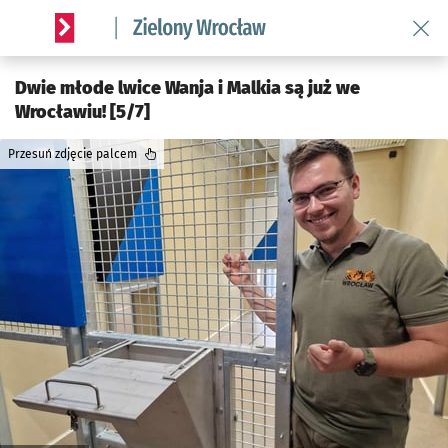
Wróć 
Serwis informacyjny wroclaw.pl podserwis: Środowisko we 
Dwie młode lwice Wanja i Malkia są już we
Wrocławiu! [5/7]
Przesuń zdjęcie palcem