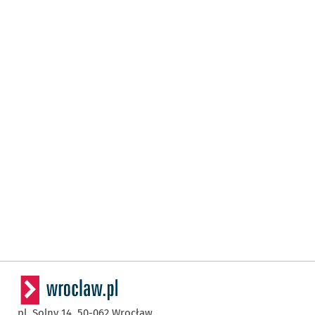
pl. Solny 14,
50-062
Wrocław